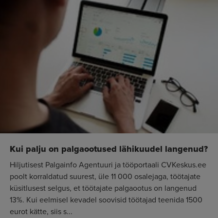
Kui palju on palgaootused lähikuudel langenud?
Hiljutisest Palgainfo Agentuuri ja tööportaali CVKeskus.ee
poolt korraldatud suurest, üle 11 000 osalejaga, töötajate
küsitlusest selgus, et töötajate palgaootus on langenud
13%. Kui eelmisel kevadel soovisid töötajad teenida 1500
eurot kätte, siis s...