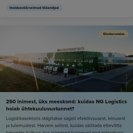
Ihaldusväärseimad tööandjad
Sisuturundus
250 inimest, üks meeskond: kuidas NG Logistics
hoiab ühtekuuluvustunnet?
Logistikasektoris räägitakse sageli efektiivsusest, kiirusest
ja tulemustest. Harvem sellest, kuidas säilitada ettevõtte
kasvades kultuur, kus inimesed tunnevad end märgatuna