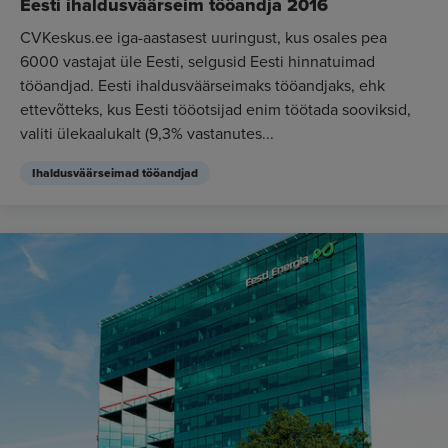
Eesti ihaldusväärseim tööandja 2016
CVKeskus.ee iga-aastasest uuringust, kus osales pea
6000 vastajat üle Eesti, selgusid Eesti hinnatuimad
tööandjad. Eesti ihaldusväärseimaks tööandjaks, ehk
ettevõtteks, kus Eesti tööotsijad enim töötada sooviksid,
valiti ülekaalukalt (9,3% vastanutes...
Ihaldusväärseimad tööandjad