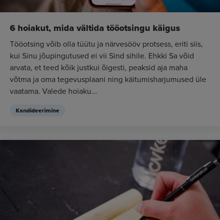
6 hoiakut, mida vältida tööotsingu käigus
Tööotsing võib olla tüütu ja närvesööv protsess, eriti siis,
kui Sinu jõupingutused ei vii Sind sihile. Ehkki Sa võid
arvata, et teed kõik justkui õigesti, peaksid aja maha
võtma ja oma tegevusplaani ning käitumisharjumused üle
vaatama. Valede hoiaku...
Kandideerimine