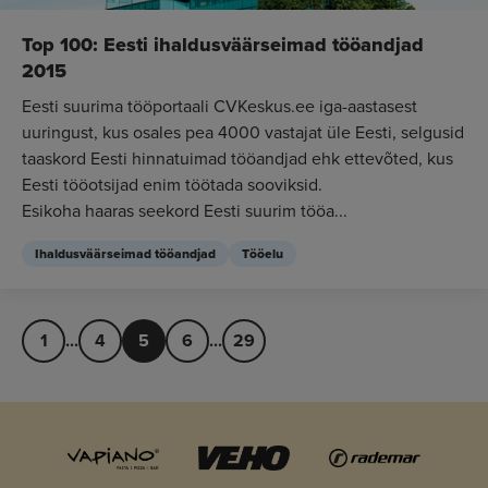
Top 100: Eesti ihaldusväärseimad tööandjad
2015
Eesti suurima tööportaali CVKeskus.ee iga-aastasest
uuringust, kus osales pea 4000 vastajat üle Eesti, selgusid
taaskord Eesti hinnatuimad tööandjad ehk ettevõted, kus
Eesti tööotsijad enim töötada sooviksid.
Esikoha haaras seekord Eesti suurim tööa...
Ihaldusväärseimad tööandjad
Tööelu
1
...
4
5
6
...
29