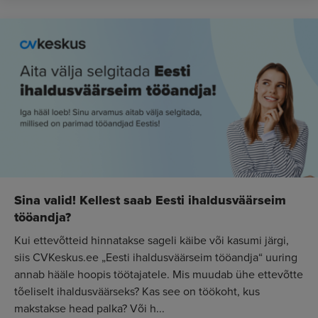
​​Sina valid! Kellest saab Eesti ihaldusväärseim
tööandja?
Kui ettevõtteid hinnatakse sageli käibe või kasumi järgi,
siis CVKeskus.ee „Eesti ihaldusväärseim tööandja“ uuring
annab hääle hoopis töötajatele. Mis muudab ühe ettevõtte
tõeliselt ihaldusväärseks? Kas see on töökoht, kus
makstakse head palka? Või h...