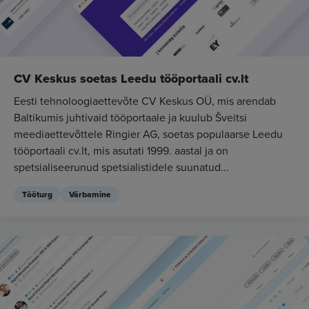
CV Keskus soetas Leedu tööportaali cv.lt
Eesti tehnoloogiaettevõte CV Keskus OÜ, mis arendab
Baltikumis juhtivaid tööportaale ja kuulub Šveitsi
meediaettevõttele Ringier AG, soetas populaarse Leedu
tööportaali cv.lt, mis asutati 1999. aastal ja on
spetsialiseerunud spetsialistidele suunatud...
Tööturg
Värbamine