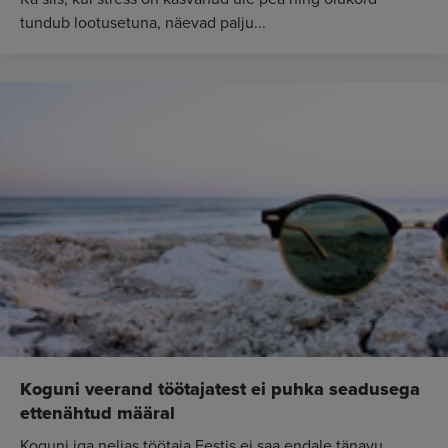
tundub lootusetuna, näevad palju...
Koguni veerand töötajatest ei puhka seadusega
ettenähtud määral
Koguni iga neljas töötaja Eestis ei saa endale tänavu