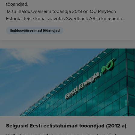
tööandjad.
Tartu ihaldusväärseim tööandja 2019 on OÜ Playtech
Estonia, teise koha saavutas Swedbank AS ja kolmanda
Telia Eesti AS. Eesti iha...
Ihaldusväärseimad tööandjad
Selgusid Eesti eelistatuimad tööandjad (2012.a)