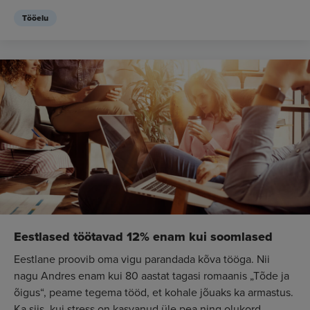
Tööelu
Eestlased töötavad 12% enam kui soomlased
Eestlane proovib oma vigu parandada kõva tööga. Nii
nagu Andres enam kui 80 aastat tagasi romaanis „Tõde ja
õigus“, peame tegema tööd, et kohale jõuaks ka armastus.
Ka siis, kui stress on kasvanud üle pea ning olukord