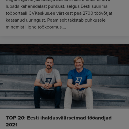
lubada kahenädalast puhkust, selgus Eesti suurima
tööportaali CVKeskus.ee värskest pea 2700 töövõtjat
kaasanud uuringust. Peamiselt takistab puhkusele
minemist liigne töökoormus.
Eesti töölepingu...
TOP 20: Eesti ihaldusväärseimad tööandjad
2021