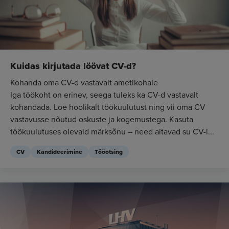
Kuidas kirjutada löövat CV-d?
Kohanda oma CV-d vastavalt ametikohale
Iga töökoht on erinev, seega tuleks ka CV-d vastavalt
kohandada. Loe hoolikalt töökuulutust ning vii oma CV
vastavusse nõutud oskuste ja kogemustega. Kasuta
töökuulutuses olevaid märksõnu – need aitavad su CV-l...
CV
Kandideerimine
Tööotsing