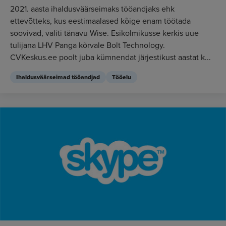
2021. aasta ihaldusväärseimaks tööandjaks ehk
ettevõtteks, kus eestimaalased kõige enam töötada
soovivad, valiti tänavu Wise. Esikolmikusse kerkis uue
tulijana LHV Panga kõrvale Bolt Technology.
CVKeskus.ee poolt juba kümnendat järjestikust aastat k...
Ihaldusväärseimad tööandjad
Tööelu