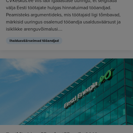
CVKeskus.ee viis läbi igaaastase uuringu, et selgitada
välja Eesti töötajate hulgas hinnatuimad tööandjad.
Peamisteks argumentideks, mis töötajaid ligi tõmbavad,
märkisid uuringus osalenud tööandja usaldusväärsust ja
isiklikke arenguvõimalusi.
Allol...
Ihaldusväärseimad tööandjad