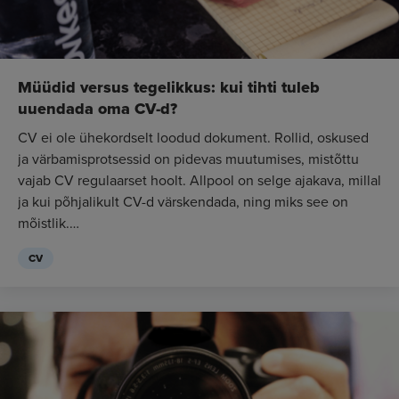
Müüdid versus tegelikkus: kui tihti tuleb
uuendada oma CV-d?
CV ei ole ühekordselt loodud dokument. Rollid, oskused
ja värbamisprotsessid on pidevas muutumises, mistõttu
vajab CV regulaarset hoolt. Allpool on selge ajakava, millal
ja kui põhjalikult CV-d värskendada, ning miks see on
mõistlik.
Miks üldse tule...
CV