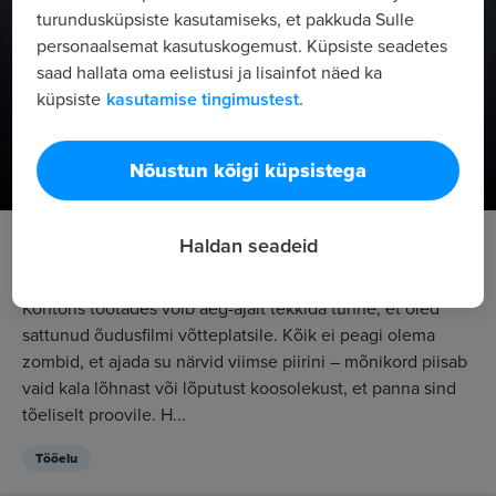
turundusküpsiste kasutamiseks, et pakkuda Sulle
personaalsemat kasutuskogemust. Küpsiste seadetes
saad hallata oma eelistusi ja lisainfot näed ka
küpsiste
kasutamise tingimustest.
Nõustun kõigi küpsistega
7 kõige õudsamat asja, mida kolleegid kontoris
Haldan seadeid
teha saavad
Kontoris töötades võib aeg-ajalt tekkida tunne, et oled
sattunud õudusfilmi võtteplatsile. Kõik ei peagi olema
zombid, et ajada su närvid viimse piirini – mõnikord piisab
vaid kala lõhnast või lõputust koosolekust, et panna sind
tõeliselt proovile. H...
Tööelu