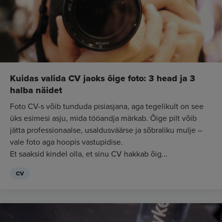
Kuidas valida CV jaoks õige foto: 3 head ja 3
halba näidet
Foto CV-s võib tunduda pisiasjana, aga tegelikult on see
üks esimesi asju, mida tööandja märkab. Õige pilt võib
jätta professionaalse, usaldusväärse ja sõbraliku mulje –
vale foto aga hoopis vastupidise.
Et saaksid kindel olla, et sinu CV hakkab õig...
CV