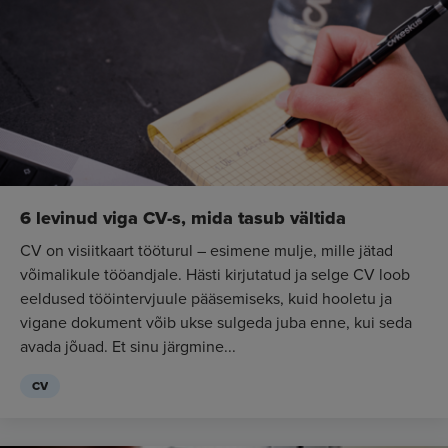
6 levinud viga CV-s, mida tasub vältida
CV on visiitkaart tööturul – esimene mulje, mille jätad
võimalikule tööandjale. Hästi kirjutatud ja selge CV loob
eeldused tööintervjuule pääsemiseks, kuid hooletu ja
vigane dokument võib ukse sulgeda juba enne, kui seda
avada jõuad. Et sinu järgmine...
CV