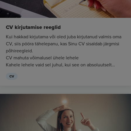
CV kirjutamise reeglid
Kui hakkad kirjutama või oled juba kirjutanud valmis oma
CV, siis pööra tähelepanu, kas Sinu CV sisaldab järgmisi
põhireegleid.
CV mahuta võimalusel ühele lehele
Kahele lehele vaid sel juhul, kui see on absoluutselt
vajalik, et kirjeldada oma oskus...
CV