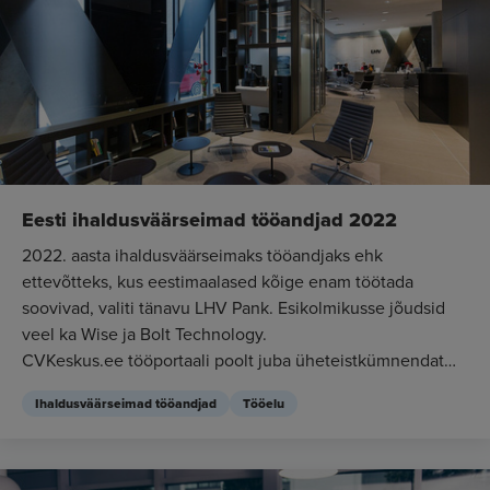
Eesti ihaldusväärseimad tööandjad 2022
2022. aasta ihaldusväärseimaks tööandjaks ehk
ettevõtteks, kus eestimaalased kõige enam töötada
soovivad, valiti tänavu LHV Pank. Esikolmikusse jõudsid
veel ka Wise ja Bolt Technology.
CVKeskus.ee tööportaali poolt juba üheteistkümnendat
järjestikus...
Ihaldusväärseimad tööandjad
Tööelu