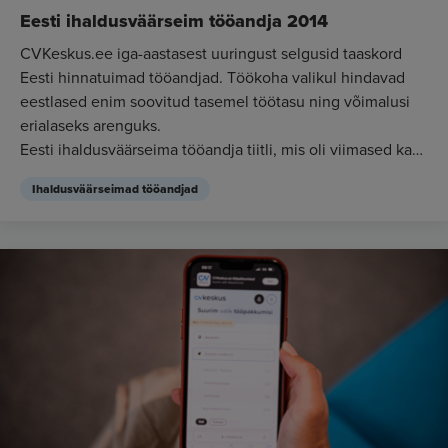
Eesti ihaldusväärseim tööandja 2014
CVKeskus.ee iga-aastasest uuringust selgusid taaskord
Eesti hinnatuimad tööandjad. Töökoha valikul hindavad
eestlased enim soovitud tasemel töötasu ning võimalusi
erialaseks arenguks.
Eesti ihaldusväärseima tööandja tiitli, mis oli viimased kaks
aa...
Ihaldusväärseimad tööandjad