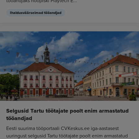
tööandjaks hoopiski Playtech E...
Ihaldusväärseimad tööandjad
Selgusid Tartu töötajate poolt enim armastatud
tööandjad
Eesti suurima tööportaali CVKeskus.ee iga-aastasest
uuringust selgusid Tartu töötajate poolt enim armastatud