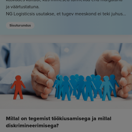
ja väärtustatuna.
NG Logisticsis usutakse, et tugev meeskond ei teki juhus...
Sisuturundus
Millal on tegemist töökiusamisega ja millal
diskrimineerimisega?