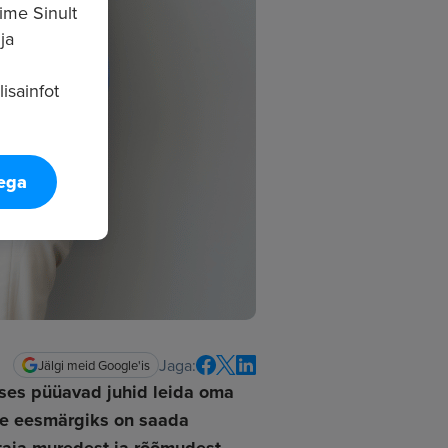
ime Sinult
ja
isainfot
tega
Jaga:
Jälgi meid Google'is
guses püüavad juhid leida oma
use eesmärgiks on saada