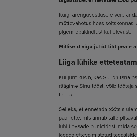
tagasisidet erinevatele tööd p
Kuigi arenguvestlusele võib and
mõttevahetus heas seltskonnas, aa
pigem ebakindlust kui elevust.
Milliseid vigu juhid tihtipeale
Liiga lühike etteteata
Kui juht küsib, kas Sul on täna 
räägime Sinu tööst, võib töötaja
teinud.
Selleks, et ennetada töötaja üle
paar ette, mis annab talle piisav
lühiülevaade punktidest, mida so
jagada ettevalmistatud tagasiside