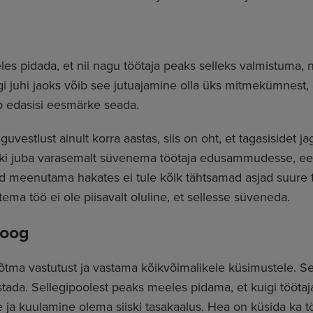
s pidada, et nii nagu töötaja peaks selleks valmistuma, 
 juhi jaoks võib see jutuajamine olla üks mitmekümnest, o
tab edasisi eesmärke seada.
guvestlust ainult korra aastas, siis on oht, et tagasisidet 
kski juba varasemalt süvenema töötaja edusammudesse, ee
id meenutama hakates ei tule kõik tähtsamad asjad suure
tema töö ei ole piisavalt oluline, et sellesse süveneda.
loog
õtma vastutust ja vastama kõikvõimalikele küsimustele. See
tada. Sellegipoolest peaks meeles pidama, et kuigi töötaj
e ja kuulamine olema siiski tasakaalus. Hea on küsida ka töö