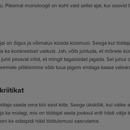
lu. Pikemal monoloogil on koht vaid sellel ajal, kui soovid 
jal on õigus ja võimalus küsida küsimusi. Seega kui tööta
da ka konkreetset vastust. Jah, võib juhtuda, et mõnele kü
e juhil piisavat infot, et mingit tagasisidet jagada. Sel juh
t eemale põiklemine võib tuua pigem endaga kaasa valearu
riitikat
ötaja saada oma töö eest kiita. Seega ükskõik, kui väike a
lja ka midagi, mis on töötajal aasta jooksul eriti hästi välja
oni ka edaspidi häid töötulemusi saavutama.