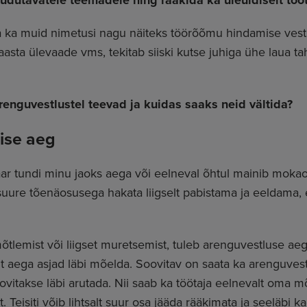
uudutavatele teemadele ning rääkida ka üleüldiselt töö
a ka muid nimetusi nagu näiteks töörõõmu hindamise vestl
sta ülevaade vms, tekitab siiski kutse juhiga ühe laua tah
 arenguvestlustel teevad ja kuidas saaks neid vältida?
mise aeg
paar tundi minu jaoks aega või eelneval õhtul mainib mokao
 suure tõenäosusega hakata liigselt pabistama ja eeldama,
mõtlemist või liigset muretsemist, tuleb arenguvestluse ae
alt aega asjad läbi mõelda. Soovitav on saata ka arenguve
ovitakse läbi arutada. Nii saab ka töötaja eelnevalt oma m
t. Teisiti võib lihtsalt suur osa jääda rääkimata ja seeläbi