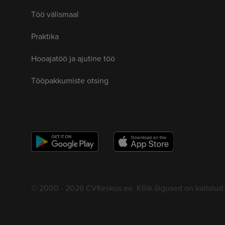
Töö välismaal
Praktika
Hooajatöö ja ajutine töö
Tööpakkumiste otsing
© 2000 - 2026 CVKeskus.ee. Kõik õigused on kaitstud.