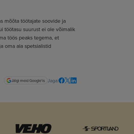
as mõõta töötajate soovide ja
ui töötasu suurust ei ole võimalik
 tema töös peaks tegema, et
 oma ala spetsialistid
Jaga:
Jälgi meid Google'is