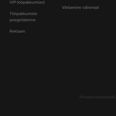
VIP tööpakkumised
Värbamine välismaal
Tööpakkumiste
peegeldamine
Reklaam
Privaatsuspoliitika
Kü