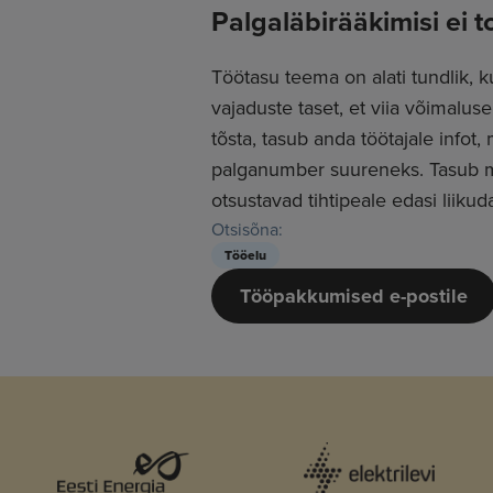
Palgaläbirääkimisi ei 
Töötasu teema on alati tundlik, k
vajaduste taset, et viia võimalus
tõsta, tasub anda töötajale infot
palganumber suureneks. Tasub mee
otsustavad tihtipeale edasi liikud
Otsisõna:
Tööelu
Tööpakkumised e-postile