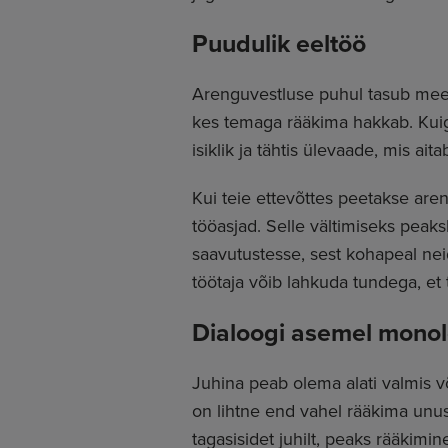
Puudulik eeltöö
Arenguvestluse puhul tasub meele
kes temaga rääkima hakkab. Kuigi
isiklik ja tähtis ülevaade, mis ai
Kui teie ettevõttes peetakse aren
tööasjad. Selle vältimiseks pea
saavutustesse, sest kohapeal ne
töötaja võib lahkuda tundega, et 
Dialoogi asemel mono
Juhina peab olema alati valmis v
on lihtne end vahel rääkima unus
tagasisidet juhilt, peaks rääkimin