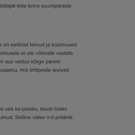
töötajat kiita tema suurepäraste
ja on eeltööd teinud ja küsimused
simusele ei ole võimalik vastata
ul on aus vastus kõige parem
saamu, mis tihtipeale levivad
si see ka poleks, tasub lisaks
 tulnud. Selline väike n-ö präänik