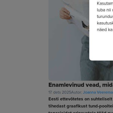
Kasutame
luba nii
turundu
kasutusk
näed ka
Enamlevinud vead, mida
17. dets 2025
Autor:
Joanna Veerema
Eesti ettevõtetes on suhtelisel
tihedast graafikust tund-poolt