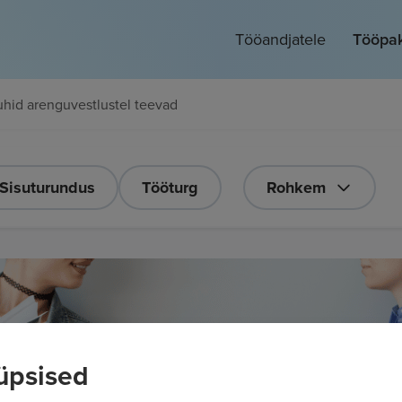
Tööandjatele
Tööpa
hid arenguvestlustel teevad
Sisuturundus
Tööturg
Rohkem
üpsised