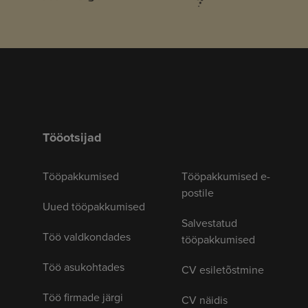
Tööotsijad
Tööpakkumised
Tööpakkumised e-
postile
Uued tööpakkumised
Salvestatud
Töö valdkondades
tööpakkumised
Töö asukohtades
CV esiletõstmine
Töö firmade järgi
CV näidis