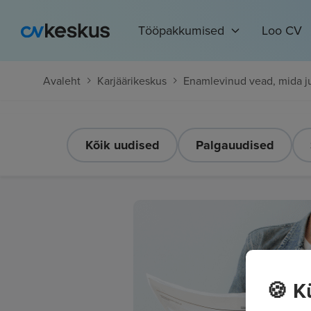
Tööpakkumised
Loo CV
Avaleht
Karjäärikeskus
Enamlevinud vead, mida ju
Kõik uudised
Palgauudised
🍪 K