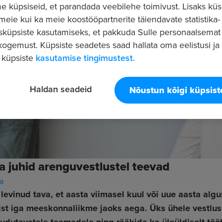
 küpsiseid, et parandada veebilehe toimivust. Lisaks küs
 meie kui ka meie koostööpartnerite täiendavate statistika- 
sküpsiste kasutamiseks, et pakkuda Sulle personaalsemat
ogemust. Küpsiste seadetes saad hallata oma eelistusi ja l
 küpsiste
kasutamise tingimustest.
Haldan seadeid
Nõustun kõigi küpsis
 juhid arenguvestlustel teevad
a
t levinud tava, et aasta viimasel kuul või uue aasta al
eist iga meeskonnaliikme jaoks aega. Üks ühele vestl