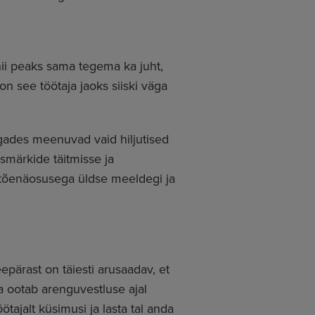
nii peaks sama tegema ka juht,
n see töötaja jaoks siiski väga
jagades meenuvad vaid hiljutised
smärkide täitmisse ja
 tõenäosusega üldse meeldegi ja
pärast on täiesti arusaadav, et
a ootab arenguvestluse ajal
tajalt küsimusi ja lasta tal anda