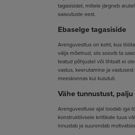
tagasisidet, millele järgneb arute
saavutuste eest.
Ebaselge tagasiside
Arenguvestlus on koht, kus tööta
välja mõelnud, siis soovib ta saa
teatud põhjustel või lihtsalt ei ol
vastus, keerutamine ja vastuses
meeskonnas kui kulutuli.
Vähe tunnustust, palju k
Arenguvestluse ajal loodab iga tö
konstruktiivsele kriitikale tuua vä
innustab ja suurendab motivatsio