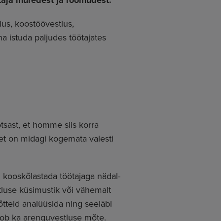
taja muredest ja rõõmudest.
us, koostöövestlus,
a istuda paljudes töötajates
tsast, et homme siis korra
 et on midagi kogemata valesti
g kooskõlastada töötajaga nädal-
stluse küsimustik või vähemalt
õtteid analüüsida ning seeläbi
 kaob ka arenguvestluse mõte.