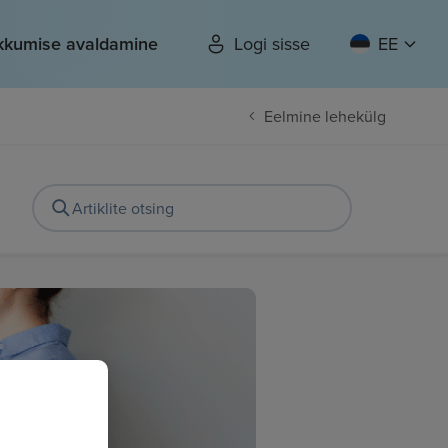
kkumise avaldamine
Logi sisse
EE
Eelmine lehekülg