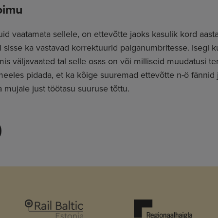
toimu
uid vaatamata sellele, on ettevõtte jaoks kasulik kord aast
el sisse ka vastavad korrektuurid palganumbritesse. Isegi k
, mis väljavaated tal selle osas on või milliseid muudatusi
les pidada, et ka kõige suuremad ettevõtte n-ö fännid ja
a mujale just töötasu suuruse tõttu.