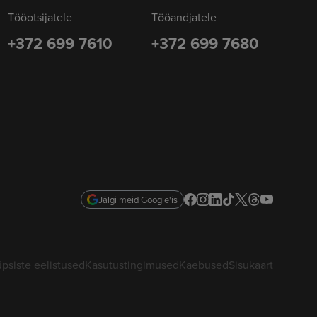
Tööotsijatele
Tööandjatele
+372 699 7610
+372 699 7680
Jälgi meid Google'is
psiste eelistused
Kasutustingimused
Kaebused
Sisukaart