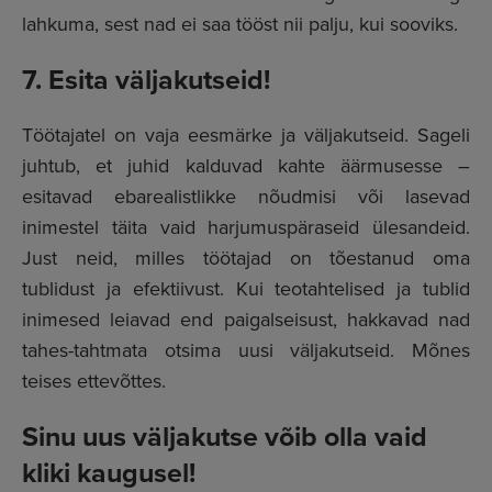
lahkuma, sest nad ei saa tööst nii palju, kui sooviks.
7. Esita väljakutseid!
Töötajatel on vaja eesmärke ja väljakutseid. Sageli
juhtub, et juhid kalduvad kahte äärmusesse –
esitavad ebarealistlikke nõudmisi või lasevad
inimestel täita vaid harjumuspäraseid ülesandeid.
Just neid, milles töötajad on tõestanud oma
tublidust ja efektiivust. Kui teotahtelised ja tublid
inimesed leiavad end paigalseisust, hakkavad nad
tahes-tahtmata otsima uusi väljakutseid. Mõnes
teises ettevõttes.
Sinu uus väljakutse võib olla vaid
kliki kaugusel!