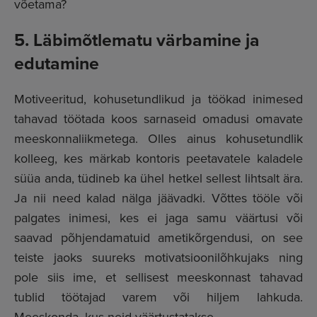
võetama?
5. Läbimõtlematu värbamine ja
edutamine
Motiveeritud, kohusetundlikud ja töökad inimesed
tahavad töötada koos sarnaseid omadusi omavate
meeskonnaliikmetega. Olles ainus kohusetundlik
kolleeg, kes märkab kontoris peetavatele kaladele
süüa anda, tüdineb ka ühel hetkel sellest lihtsalt ära.
Ja nii need kalad nälga jäävadki. Võttes tööle või
palgates inimesi, kes ei jaga samu väärtusi või
saavad põhjendamatuid ametikõrgendusi, on see
teiste jaoks suureks motivatsioonilõhkujaks ning
pole siis ime, et sellisest meeskonnast tahavad
tublid töötajad varem või hiljem lahkuda.
Meeskonda, kus neid väärtustatakse.