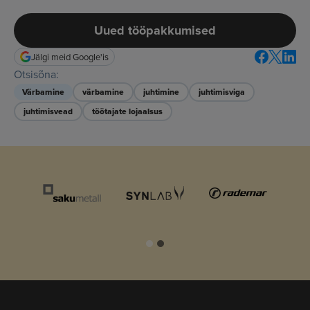
Uued tööpakkumised
Jälgi meid Google'is
Otsisõna:
Värbamine
värbamine
juhtimine
juhtimisviga
juhtimisvead
töötajate lojaalsus