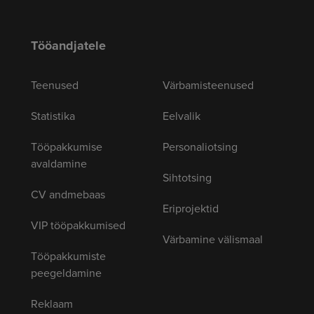
Tööandjatele
Teenused
Värbamisteenused
Statistika
Eelvalik
Tööpakkumise
Personaliotsing
avaldamine
Sihtotsing
CV andmebaas
Eriprojektid
VIP tööpakkumised
Värbamine välismaal
Tööpakkumiste
peegeldamine
Reklaam