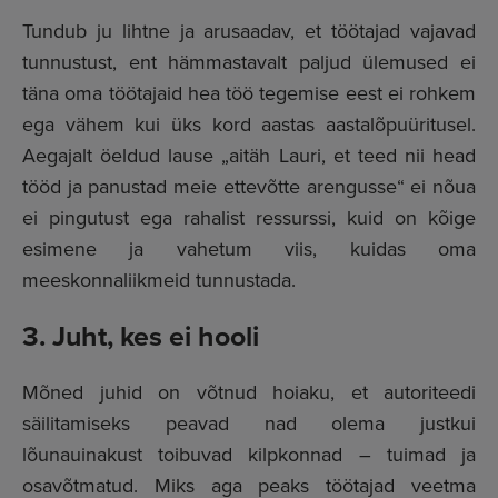
Tundub ju lihtne ja arusaadav, et töötajad vajavad
tunnustust, ent hämmastavalt paljud ülemused ei
täna oma töötajaid hea töö tegemise eest ei rohkem
ega vähem kui üks kord aastas aastalõpuüritusel.
Aegajalt öeldud lause „aitäh Lauri, et teed nii head
tööd ja panustad meie ettevõtte arengusse“ ei nõua
ei pingutust ega rahalist ressurssi, kuid on kõige
esimene ja vahetum viis, kuidas oma
meeskonnaliikmeid tunnustada.
3. Juht, kes ei hooli
Mõned juhid on võtnud hoiaku, et autoriteedi
säilitamiseks peavad nad olema justkui
lõunauinakust toibuvad kilpkonnad – tuimad ja
osavõtmatud. Miks aga peaks töötajad veetma