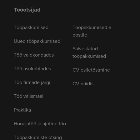
Tööotsijad
Tööpakkumised
Tööpakkumised e-
postile
Uued tööpakkumised
Salvestatud
Töö valdkondades
tööpakkumised
Töö asukohtades
CV esiletõstmine
Töö firmade järgi
CV näidis
Töö välismaal
Praktika
Hooajatöö ja ajutine töö
Tööpakkumiste otsing