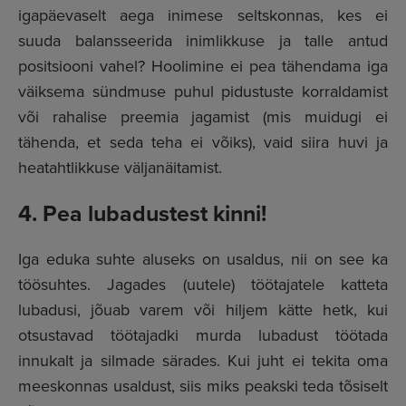
igapäevaselt aega inimese seltskonnas, kes ei
suuda balansseerida inimlikkuse ja talle antud
positsiooni vahel? Hoolimine ei pea tähendama iga
väiksema sündmuse puhul pidustuste korraldamist
või rahalise preemia jagamist (mis muidugi ei
tähenda, et seda teha ei võiks), vaid siira huvi ja
heatahtlikkuse väljanäitamist.
4. Pea lubadustest kinni!
Iga eduka suhte aluseks on usaldus, nii on see ka
töösuhtes. Jagades (uutele) töötajatele katteta
lubadusi, jõuab varem või hiljem kätte hetk, kui
otsustavad töötajadki murda lubadust töötada
innukalt ja silmade särades. Kui juht ei tekita oma
meeskonnas usaldust, siis miks peakski teda tõsiselt