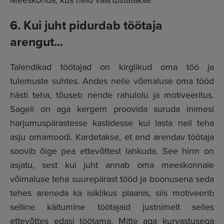
6. Kui juht pidurdab töötaja
arengut...
Talendikad töötajad on kirglikud oma töö ja
tulemuste suhtes. Andes neile võimaluse oma tööd
hästi teha, tõuseb nende rahulolu ja motiveeritus.
Sageli on aga kergem proovida suruda inimesi
harjumuspärastesse kastidesse kui lasta neil teha
asju omamoodi. Kardetakse, et end arendav töötaja
soovib õige pea ettevõttest lahkuda. See hirm on
asjatu, sest kui juht annab oma meeskonnale
võimaluse teha suurepärast tööd ja boonusena seda
tehes areneda ka isiklikus plaanis, siis motiveerib
selline käitumine töötajaid justnimelt selles
ettevõttes edasi töötama. Mitte aga kurvastusega