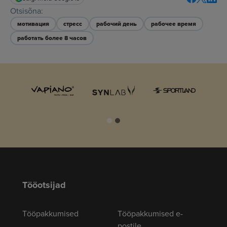
Otsisõna:
мотивация
стресс
рабочий день
рабочее время
работать более 8 часов
Tööotsijad
Tööpakkumised
Tööpakkumised e-
postile