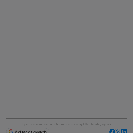
Среднее количество рабочих часов в годy
|
Create Infographics
Jälgi meid Google'is