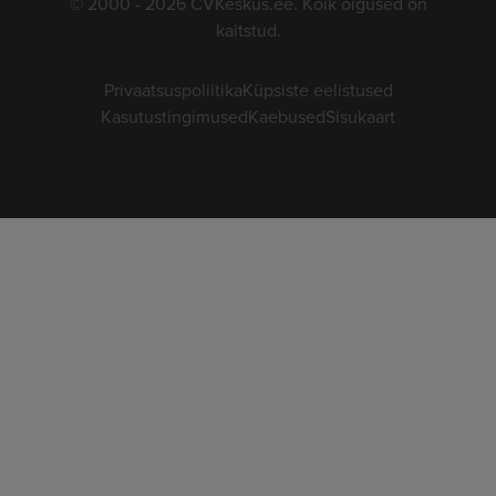
© 2000 - 2026 CVKeskus.ee. Kõik õigused on
kaitstud.
Privaatsuspoliitika
Küpsiste eelistused
Kasutustingimused
Kaebused
Sisukaart