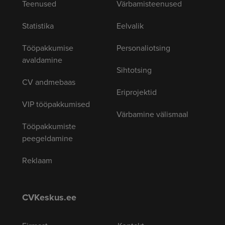
Teenused
Värbamisteenused
Statistika
Eelvalik
Tööpakkumise
Personaliotsing
avaldamine
Sihtotsing
CV andmebaas
Eriprojektid
VIP tööpakkumised
Värbamine välismaal
Tööpakkumiste
peegeldamine
Reklaam
CVKeskus.ee