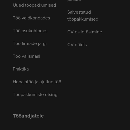
Uued tööpakkumised
Salvestatud
Töö valdkondades
tööpakkumised
Töö asukohtades
CV esiletõstmine
Töö firmade järgi
CV näidis
Töö välismaal
Praktika
Hooajatöö ja ajutine töö
Tööpakkumiste otsing
Tööandjatele