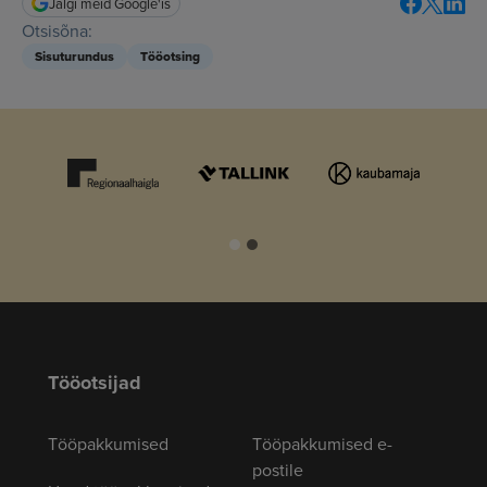
Jälgi meid Google'is
Otsisõna:
Sisuturundus
Tööotsing
Tööotsijad
Tööpakkumised
Tööpakkumised e-
postile