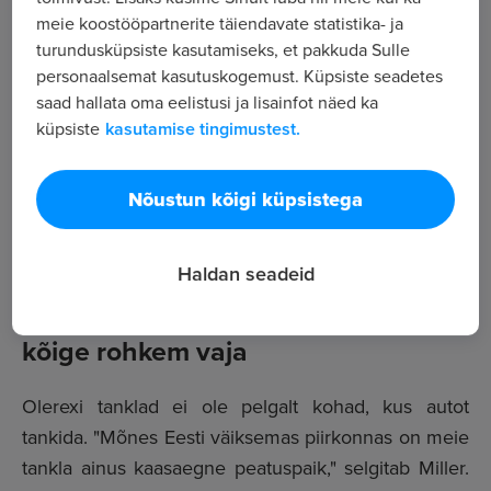
tähendab, et Olerexi teenuste ja toodete tarbimine
meie koostööpartnerite täiendavate statistika- ja
turundusküpsiste kasutamiseks, et pakkuda Sulle
toetab kohaliku majanduse arengut ning pakub tööd
personaalsemat kasutuskogemust. Küpsiste seadetes
inimestele igas Eestimaa nurgas."
saad hallata oma eelistusi ja lisainfot näed ka
küpsiste
kasutamise tingimustest.
Olerexi teenindusvõrk on Eesti suurim – üle 100
täisteenindusjaama ja kiirtankla, mis annavad tööd
rohkem kui 800 inimesele. Ettevõttele pandi alus
Nõustun kõigi küpsistega
rohkem kui kolmkümmend aastat tagasi, kuid nende
pilk on kindlalt suunatud tulevikku.
Haldan seadeid
Mugav peatuspaik seal, kus seda
kõige rohkem vaja
Olerexi tanklad ei ole pelgalt kohad, kus autot
tankida. "Mõnes Eesti väiksemas piirkonnas on meie
tankla ainus kaasaegne peatuspaik," selgitab Miller.