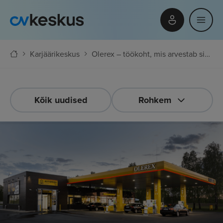
Karjäärikeskus
Olerex – töökoht, mis arvestab sinu ja Eestiga
Kõik uudised
Rohkem