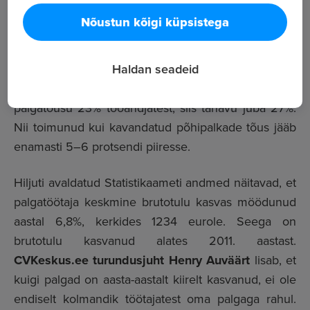
jooksul tõstnud töötajate põhipalkasid ja rohkem kui iga
Nõustun kõigi küpsistega
neljas (27%) plaanib palgatõusu järgmise kuue kuu jooksul.
Vaatamata kiirele palgatõusule, on aastaga
Haldan seadeid
tööandjate kavatsus põhipalkasid tõsta veelgi
suurenenud – kui möödunud kevadel plaanis
palgatõusu 23% tööandjatest, siis tänavu juba 27%.
Nii toimunud kui kavandatud põhipalkade tõus jääb
enamasti 5–6 protsendi piiresse.
Hiljuti avaldatud Statistikaameti andmed näitavad, et
palgatöötaja keskmine brutotulu kasvas möödunud
aastal 6,8%, kerkides 1234 eurole. Seega on
brutotulu kasvanud alates 2011. aastast.
CVKeskus.ee turundusjuht
Henry Auväärt
lisab, et
kuigi palgad on aasta-aastalt kiirelt kasvanud, ei ole
endiselt kolmandik töötajatest oma palgaga rahul.