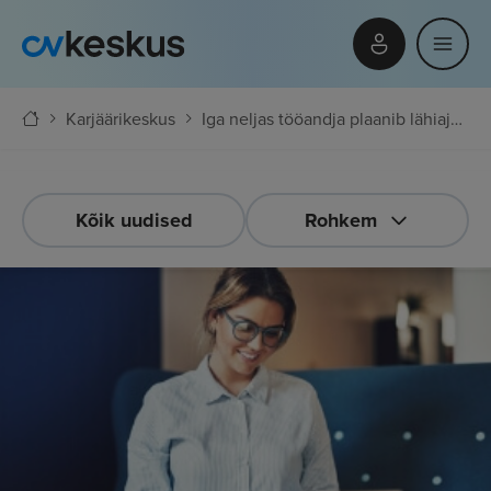
Karjäärikeskus
Iga neljas tööandja plaanib lähiajal palgatõusu
Kõik uudised
Rohkem