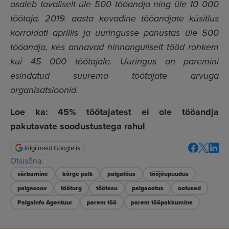
osaleb tavaliselt üle 500 tööandja ning üle 10 000
töötaja. 2019. aasta kevadine tööandjate küsitlus
korraldati aprillis ja uuringusse panustas üle 500
tööandja, kes annavad hinnanguliselt tööd rohkem
kui 45 000 töötajale. Uuringus on paremini
esindatud suurema töötajate arvuga
organisatsioonid.
Loe ka: 45% töötajatest ei ole tööandja
pakutavate soodustustega rahul
Jälgi meid Google'is
Otsisõna:
värbamine
kõrge palk
palgatõus
tööjõupuudus
palgasoov
tööturg
töötasu
palgaootus
ootused
Palgainfo Agentuur
parem töö
parem tööpakkumine