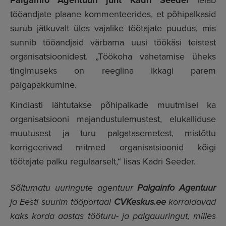
Palgainfo Agentuuri juht Kadri Seeder
tööandjate plaane kommenteerides, et põhipalkasid
surub jätkuvalt üles vajalike töötajate puudus, mis
sunnib tööandjaid värbama uusi töökäsi teistest
organisatsioonidest. „Töökoha vahetamise üheks
tingimuseks on reeglina ikkagi parem
palgapakkumine.
Kindlasti lähtutakse põhipalkade muutmisel ka
organisatsiooni majandustulemustest, elukalliduse
muutusest ja turu palgatasemetest, mistõttu
korrigeerivad mitmed organisatsioonid kõigi
töötajate palku regulaarselt,“ lisas Kadri Seeder.
Sõltumatu uuringute agentuur
Palgainfo Agentuur
ja Eesti suurim tööportaal
CVKeskus.ee
korraldavad
kaks korda aastas tööturu- ja palgauuringut, milles