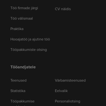
Töö firmade järgi
CV näidis
Töö välismaal
Praktika
Hooajatöö ja ajutine töö
Tööpakkumiste otsing
Tööandjatele
Teenused
Värbamisteenused
Statistika
Eelvalik
Tööpakkumise
Personaliotsing