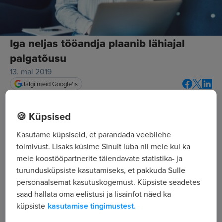
Iga neljas tööandja plaanib lähiajal
palgatõusu
13. mai 2019
Jälgi meid Google'is
🍪 Küpsised
Kasutame küpsiseid, et parandada veebilehe
toimivust. Lisaks küsime Sinult luba nii meie kui ka
meie koostööpartnerite täiendavate statistika- ja
turundusküpsiste kasutamiseks, et pakkuda Sulle
personaalsemat kasutuskogemust. Küpsiste seadetes
saad hallata oma eelistusi ja lisainfot näed ka
Palgainfo Agentuuri ja Eesti suurima tööportaali
CVKeskus.ee värskest tööandjate küsitlusest selgus, et
küpsiste
kasutamise tingimustest.
rohkem kui pooled (59%) tööandjad on viimase kuue kuu