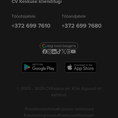
CV Keskuse klienditugi
Tööotsijatele
Tööandjatele
+372 699 7610
+372 699 7680
Jälgi meid Google'is
© 2000 - 2026 CVKeskus.ee. Kõik õigused on
kaitstud.
Privaatsuspoliitika
Küpsiste eelistused
Kasutustingimused
Kaebused
Sisukaart