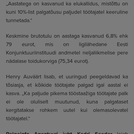
„Aastatega on kasvanud ka elukallidus, mistõttu on
kuni 10%-list palgatõusu paljudel töötajatel keeruline
tunnetada.“
Keskmine brutotulu on aastaga kasvanud 6,8% ehk
79 eurot, mis on ligilähedane Eesti
Konjunktuuriinstituudi andmetel neljaliikmelise pere
nädalase toidukorviga (75,34 eurot).
Henry Auväärt lisab, et uuringud peegeldavad ka
tõsiasja, et kõikide töötajate palgad igal aastal ei
kasva. „Ka paljude pikema tööstaažiga töötajate palk
ei ole oluliselt muutunud, kuna palgataset
kergitatakse rohkem uutel kui olemasolevatel
töötajatel.“
leiab