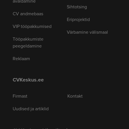
avaldamine
Sihtotsing
CV andmebaas
Eriprojektid
VIP tööpakkumised
Värbamine välismaal
Tööpakkumiste
peegeldamine
Reklaam
CVKeskus.ee
Firmast
Kontakt
Uudised ja artiklid