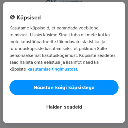
Tamme tn 3, Suure-Jaani, Viljandimaa
🍪 Küpsised
Põllumajandus, metsandus ja kalandus
Kasutame küpsiseid, et parandada veebilehe
toimivust. Lisaks küsime Sinult luba nii meie kui ka
Kõik tööpakkumised
meie koostööpartnerite täiendavate statistika- ja
turundusküpsiste kasutamiseks, et pakkuda Sulle
personaalsemat kasutuskogemust. Küpsiste seadetes
Tööpakkuja tutvustus
saad hallata oma eelistusi ja lisainfot näed ka
24
küpsiste
kasutamise tingimustest.
Töötajate arv
967
Nõustun kõigi küpsistega
Vaatamised
Haldan seadeid