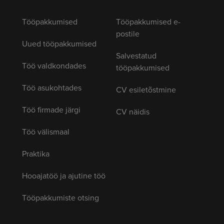
Tööpakkumised
Tööpakkumised e-
postile
Uued tööpakkumised
Salvestatud
Töö valdkondades
tööpakkumised
Töö asukohtades
CV esiletõstmine
Töö firmade järgi
CV näidis
Töö välismaal
Praktika
Hooajatöö ja ajutine töö
Tööpakkumiste otsing