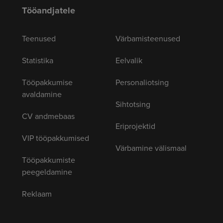
Tööandjatele
Teenused
Värbamisteenused
Statistika
Eelvalik
Tööpakkumise
Personaliotsing
avaldamine
Sihtotsing
CV andmebaas
Eriprojektid
VIP tööpakkumised
Värbamine välismaal
Tööpakkumiste
peegeldamine
Reklaam