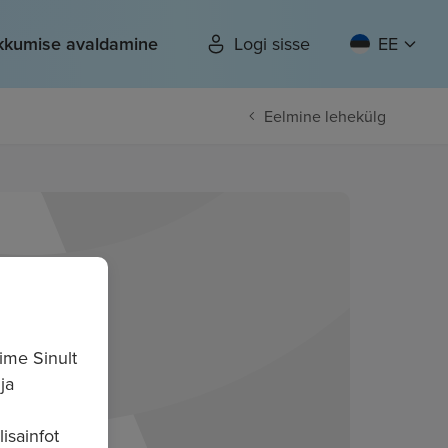
kkumise avaldamine
Logi sisse
EE
Eelmine lehekülg
ime Sinult
ja
isainfot