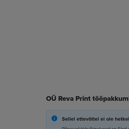
OÜ Reva Print tööpakkum
Sellel ettevõttel ei ole hetk
Põnevad töövõimalused on Sind 