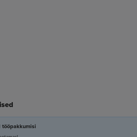
ised
el tööpakkumisi
ootamas!