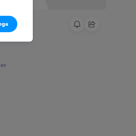
tega
maa