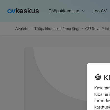
Tööpakkumised
Loo CV
Avaleht
Tööpakkumised firma järgi
OÜ Reva Print
🍪 K
Kasutame
luba nii
turundu
kasutusk