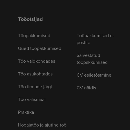
Tööotsijad
Tööpakkumised
Tööpakkumised e-
postile
Uued tööpakkumised
Salvestatud
Töö valdkondades
tööpakkumised
Töö asukohtades
CV esiletõstmine
Töö firmade järgi
CV näidis
Töö välismaal
Praktika
Hooajatöö ja ajutine töö