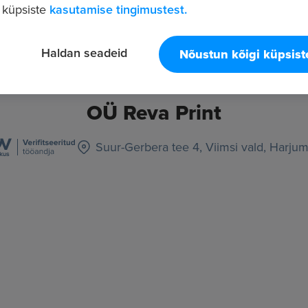
 küpsiste
kasutamise tingimustest.
Haldan seadeid
Nõustun kõigi küpsis
OÜ Reva Print
Suur-Gerbera tee 4, Viimsi vald, Harju