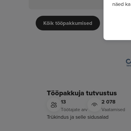
näed ka
Kõik tööpakkumised
Tööpakkuja tutvustus
13
2 078
Töötajate arv
Vaatamised
Trükindus ja selle sidusalad