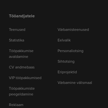
Tööandjatele
Teenused
Värbamisteenused
Statistika
Eelvalik
Tööpakkumise
Personaliotsing
avaldamine
Sihtotsing
CV andmebaas
Eriprojektid
VIP tööpakkumised
Värbamine välismaal
Tööpakkumiste
peegeldamine
Reklaam