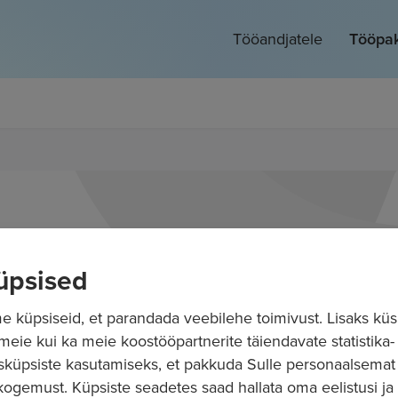
Tööandjatele
Tööpa
üpsised
 küpsiseid, et parandada veebilehe toimivust. Lisaks küs
 meie kui ka meie koostööpartnerite täiendavate statistika- 
sküpsiste kasutamiseks, et pakkuda Sulle personaalsemat
ogemust. Küpsiste seadetes saad hallata oma eelistusi ja l