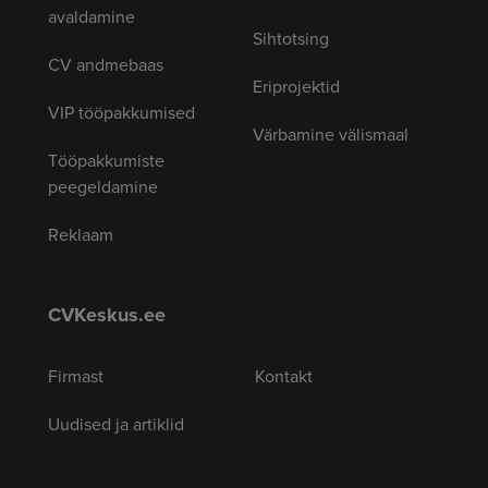
avaldamine
Sihtotsing
CV andmebaas
Eriprojektid
VIP tööpakkumised
Värbamine välismaal
Tööpakkumiste
peegeldamine
Reklaam
CVKeskus.ee
Firmast
Kontakt
Uudised ja artiklid