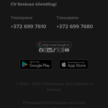
CV Keskuse klienditugi
Tööotsijatele
Tööandjatele
+372 699 7610
+372 699 7680
Jälgi meid Google'is
© 2000 - 2026 CVKeskus.ee. Kõik õigused on
kaitstud.
Privaatsuspoliitika
Küpsiste eelistused