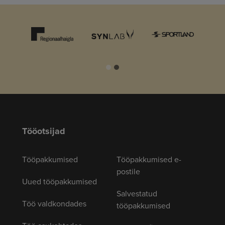
Tööotsijad
Tööpakkumised
Tööpakkumised e-
postile
Uued tööpakkumised
Salvestatud
Töö valdkondades
tööpakkumised