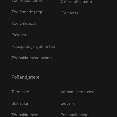
Töö asukohtades
CV esiletõstmine
Töö firmade järgi
CV näidis
Töö välismaal
Praktika
Hooajatöö ja ajutine töö
Tööpakkumiste otsing
Tööandjatele
Teenused
Värbamisteenused
Statistika
Eelvalik
Tööpakkumise
Personaliotsing