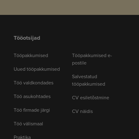
Tööotsijad
Tööpakkumised
Tööpakkumised e-
postile
Uued tööpakkumised
Salvestatud
Töö valdkondades
tööpakkumised
Töö asukohtades
CV esiletõstmine
Töö firmade järgi
CV näidis
Töö välismaal
Praktika