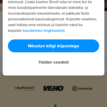
toimivust. Lisaks küsime Sinult luba nii meie kui ka
meie koostööpartnerite täiendavate statistika- ja
turundusküpsiste kasutamiseks, et pakkuda Sulle
Suur osa töötajatest töötab ka puhkuse ajal
personaalsemat kasutuskogemust. Küpsiste seadetes
saad hallata oma eelistusi ja lisainfot näed ka
Seaduse järgi peaks iga töötaja võtma aastas vähemalt 14
küpsiste
kasutamise tingimustest.
päeva katkematut puhkust. Näib, et kahenädalane puhkus
on aga hoopiski luksus, mida saab nautida vähem kui iga
neljas töövõtja. Kohustuslik kahenädalane puhkus on
Nõustun kõigi küpsistega
vajalik selleks, et töötaj...
Haldan seadeid