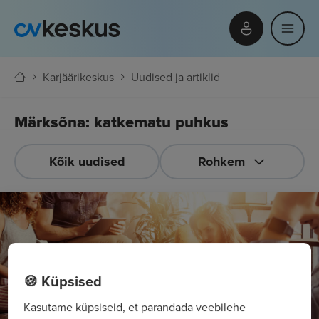
Karjäärikeskus
Uudised ja artiklid
Märksõna: katkematu puhkus
Kõik uudised
Rohkem
🍪 Küpsised
Kasutame küpsiseid, et parandada veebilehe