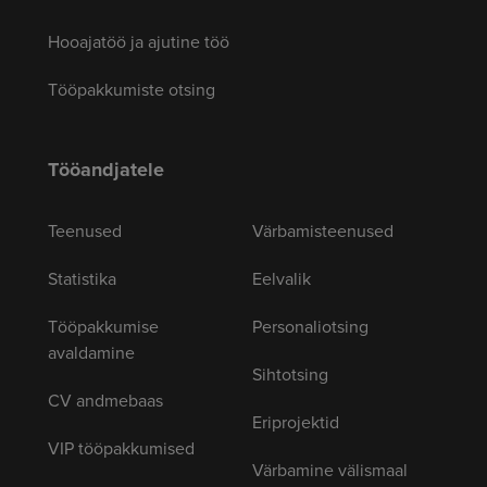
Hooajatöö ja ajutine töö
Tööpakkumiste otsing
Tööandjatele
Teenused
Värbamisteenused
Statistika
Eelvalik
Tööpakkumise
Personaliotsing
avaldamine
Sihtotsing
CV andmebaas
Eriprojektid
VIP tööpakkumised
Värbamine välismaal