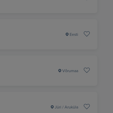
Eesti
Võrumaa
Jüri / Aruküla