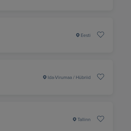
Eesti
Ida-Virumaa
/ Hübriid
Tallinn