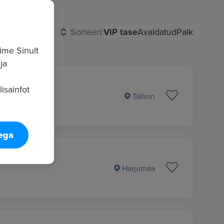
Sorteeri:
VIP tase
Avaldatud
Palk
ime Sinult
ja
isainfot
Tallinn
tega
Harjumaa