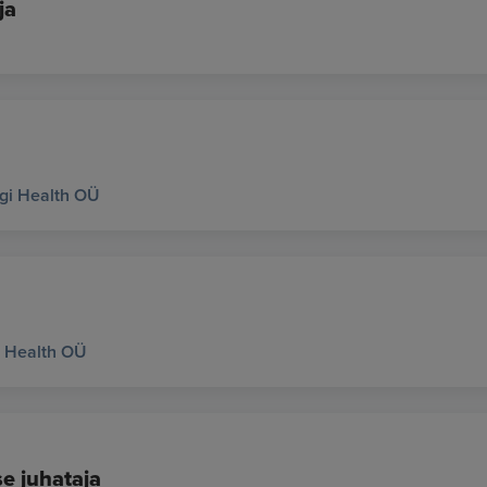
ja
gi Health OÜ
 Health OÜ
se juhataja