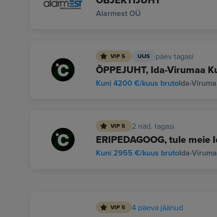
OBJEKTIJUHT
Alarmest OÜ
päev tagasi
VIP 5
UUS
ÕPPEJUHT, Ida-Virumaa Ku
Kuni 4200 €/kuus bruto
Ida-Viruma
2 näd. tagasi
VIP 5
ERIPEDAGOOG, tule meie I
Kuni 2955 €/kuus bruto
Ida-Virum
4 päeva jäänud
VIP 5