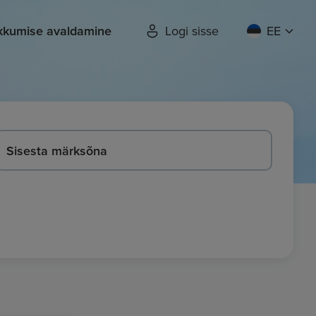
kkumise avaldamine
Logi sisse
EE