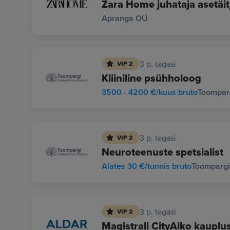
Zara Home juhataja asetäit
Apranga OÜ
3 p. tagasi
VIP 2
Kliiniline psühholoog
3500 - 4200 €/kuus bruto
Toompar
3 p. tagasi
VIP 2
Neuroteenuste spetsialist
Alates 30 €/tunnis bruto
Toompargi
3 p. tagasi
VIP 2
Magistrali CityAlko kauplu