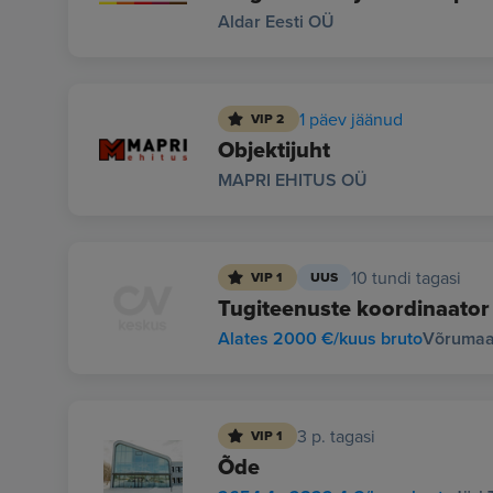
Aldar Eesti OÜ
1 päev jäänud
VIP 2
Objektijuht
MAPRI EHITUS OÜ
10 tundi tagasi
VIP 1
UUS
Tugiteenuste koordinaator
Alates 2000 €/kuus bruto
Võrumaa 
3 p. tagasi
VIP 1
Õde