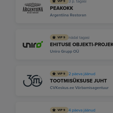
3 p. tagasi
VIP 9
PEAKOKK
Argentiina Restoran
nädal tagasi
VIP 9
EHITUSE OBJEKTI-PROJE
Uniro Grupp OÜ
2 päeva jäänud
VIP 9
TOOTMISÜKSUSE JUHT
CVKeskus.ee Värbamisagentuur
4 päeva jäänud
VIP 9