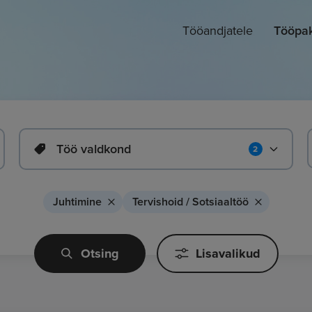
Tööandjatele
Tööpa
Töö valdkond
2
Juhtimine
Tervishoid / Sotsiaaltöö
Otsing
Lisavalikud