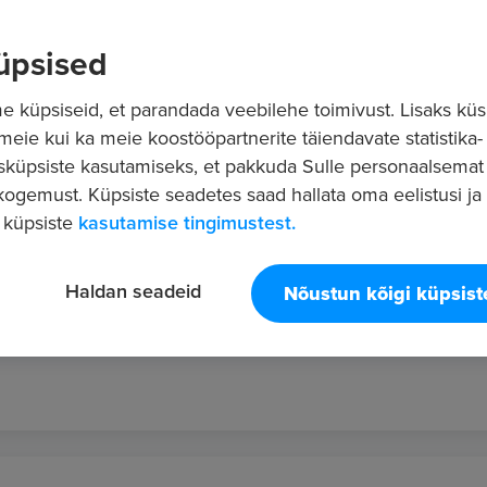
üpsised
 küpsiseid, et parandada veebilehe toimivust. Lisaks küs
 meie kui ka meie koostööpartnerite täiendavate statistika- 
sküpsiste kasutamiseks, et pakkuda Sulle personaalsemat
ogemust. Küpsiste seadetes saad hallata oma eelistusi ja l
ATOR
 küpsiste
kasutamise tingimustest.
Haldan seadeid
Nõustun kõigi küpsis