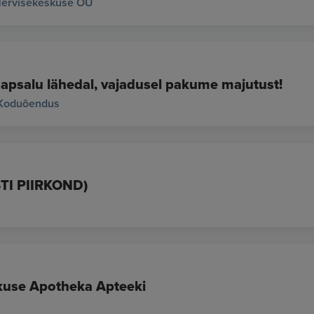
 Tervisekeskuse OÜ
apsalu lähedal, vajadusel pakume majutust!
Koduõendus
TI PIIRKOND)
skuse Apotheka Apteeki