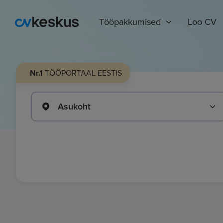
Tööpakkumised
Loo CV
Nr.1
TÖÖPORTAAL EESTIS
Asukoht