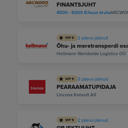
FINANTSJUHT
4500 - 6000 €/kuus bruto
ARCWOOD
2 päeva jäänud
VIP 9
Õhu- ja meretranspordi osa
Hellmann Worldwide Logistics OÜ
3 päeva jäänud
VIP 9
PEARAAMATUPIDAJA
Lincona Konsult AS
2 päeva jäänud
VIP 9