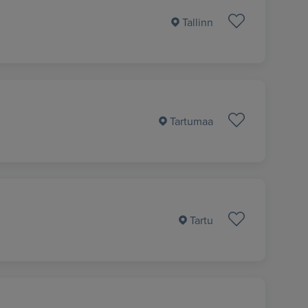
Tallinn
Tartumaa
Tartu