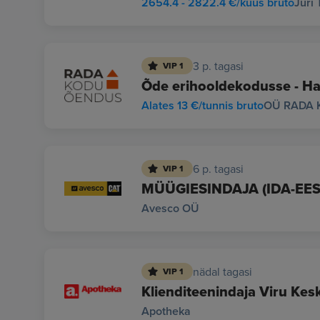
2654.4 - 2822.4 €/kuus bruto
Jüri
3 p. tagasi
VIP 1
Õde erihooldekodusse - Ha
Alates 13 €/tunnis bruto
OÜ RADA 
6 p. tagasi
VIP 1
MÜÜGIESINDAJA (IDA-EES
Avesco OÜ
nädal tagasi
VIP 1
Klienditeenindaja Viru Ke
Apotheka