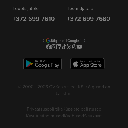
Tööotsijatele
Tööandjatele
+372 699 7610
+372 699 7680
Jälgi meid Google'is
© 2000 - 2026 CVKeskus.ee. Kõik õigused on
kaitstud.
Privaatsuspoliitika
Küpsiste eelistused
Kasutustingimused
Kaebused
Sisukaart