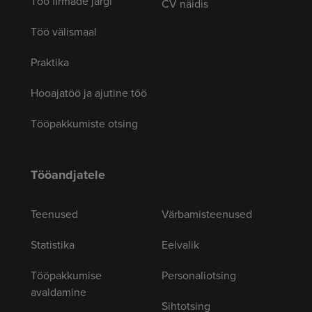
Töö firmade järgi
CV näidis
Töö välismaal
Praktika
Hooajatöö ja ajutine töö
Tööpakkumiste otsing
Tööandjatele
Teenused
Värbamisteenused
Statistika
Eelvalik
Tööpakkumise
Personaliotsing
avaldamine
Sihtotsing