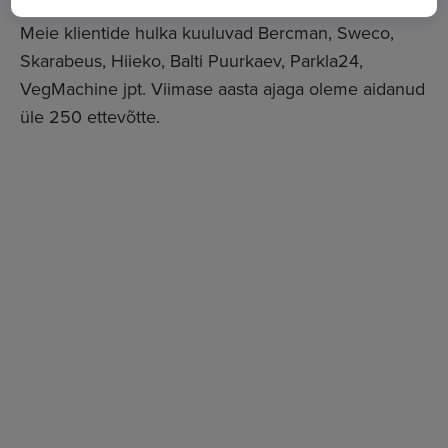
Meie klientide hulka kuuluvad Bercman, Sweco,
Skarabeus, Hiieko, Balti Puurkaev, Parkla24,
VegMachine jpt. Viimase aasta ajaga oleme aidanud
üle 250 ettevõtte.