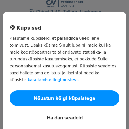
Siduri 3-48, Tallinn, Harjumaa
🍪 Küpsised
Kõik tööpakkumised
Kasutame küpsiseid, et parandada veebilehe
toimivust. Lisaks küsime Sinult luba nii meie kui ka
Tööpakkuja tutvustus
meie koostööpartnerite täiendavate statistika- ja
turundusküpsiste kasutamiseks, et pakkuda Sulle
19
personaalsemat kasutuskogemust. Küpsiste seadetes
Töötajate arv
saad hallata oma eelistusi ja lisainfot näed ka
1 676
küpsiste
kasutamise tingimustest.
Vaatamised
vDisain on strateegilisi digilahendusi loov agentuur,
mis aitab ettevõtetel saavutada oma ärieesmärke.
Nõustun kõigi küpsistega
Arendame e-poode, veebipõhiseid
iseteenindusplatvorme ning korporatiivseid
Haldan seadeid
kodulehti.