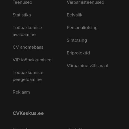
Teenused
Värbamisteenused
Statistika
Eelvalik
Tööpakkumise
Personaliotsing
avaldamine
Sihtotsing
CV andmebaas
Eriprojektid
VIP tööpakkumised
Värbamine välismaal
Tööpakkumiste
peegeldamine
Reklaam
CVKeskus.ee