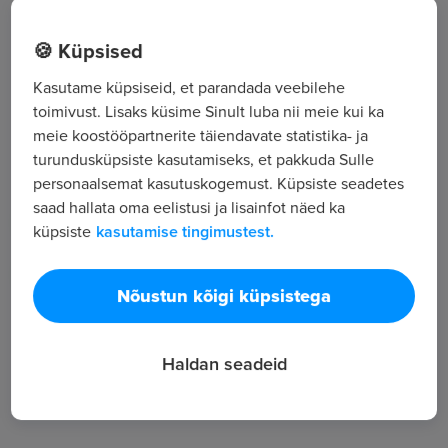
Keemia vkt 1c, Kohtla-Järve, Ida-Virumaa
🍪 Küpsised
Kasutame küpsiseid, et parandada veebilehe
Kõik tööpakkumised
toimivust. Lisaks küsime Sinult luba nii meie kui ka
meie koostööpartnerite täiendavate statistika- ja
turundusküpsiste kasutamiseks, et pakkuda Sulle
Tööpakkuja tutvustus
personaalsemat kasutuskogemust. Küpsiste seadetes
111
saad hallata oma eelistusi ja lisainfot näed ka
küpsiste
kasutamise tingimustest.
Töötajate arv
23 507
Vaatamised
Nõustun kõigi küpsistega
Haldan seadeid