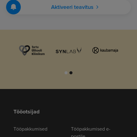
Aktiveeri teavitus
Tööotsijad
Tööpakkumised
Tööpakkumised e-
postile