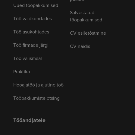
Uued tööpakkumised
Salvestatud
Töö valdkondades
tööpakkumised
Töö asukohtades
CV esiletõstmine
Töö firmade järgi
CV näidis
Töö välismaal
Praktika
Hooajatöö ja ajutine töö
Tööpakkumiste otsing
Tööandjatele