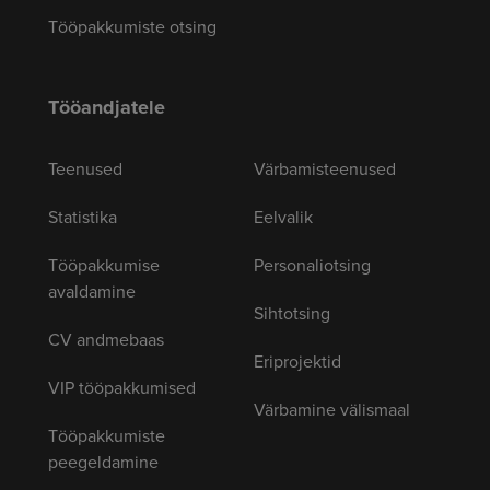
Tööpakkumiste otsing
Tööandjatele
Teenused
Värbamisteenused
Statistika
Eelvalik
Tööpakkumise
Personaliotsing
avaldamine
Sihtotsing
CV andmebaas
Eriprojektid
VIP tööpakkumised
Värbamine välismaal
Tööpakkumiste
peegeldamine