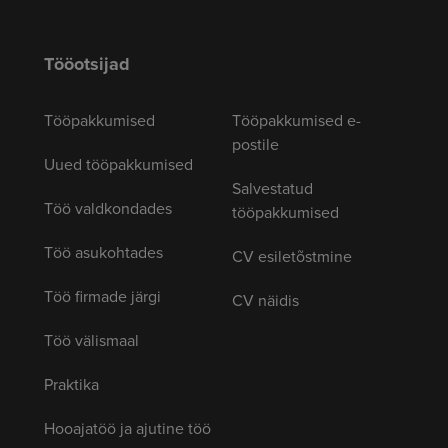
Tööotsijad
Tööpakkumised
Tööpakkumised e-
postile
Uued tööpakkumised
Salvestatud
Töö valdkondades
tööpakkumised
Töö asukohtades
CV esiletõstmine
Töö firmade järgi
CV näidis
Töö välismaal
Praktika
Hooajatöö ja ajutine töö