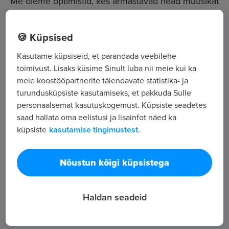
Me oleme optimistid, kes armastavad head muusikat
mängida.
🍪 Küpsised
Kanarbiku 1, Soinaste küla, Kambja vald,
Kasutame küpsiseid, et parandada veebilehe
Harjumaa
toimivust. Lisaks küsime Sinult luba nii meie kui ka
Tööstus ja tootmine
meie koostööpartnerite täiendavate statistika- ja
turundusküpsiste kasutamiseks, et pakkuda Sulle
personaalsemat kasutuskogemust. Küpsiste seadetes
Kõik tööpakkumised
saad hallata oma eelistusi ja lisainfot näed ka
küpsiste
kasutamise tingimustest.
Tööpakkuja tutvustus
Nõustun kõigi küpsistega
11
Töötajate arv
3 845
Haldan seadeid
Vaatamised