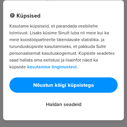
Vahe tn 7, Jõhvi
🍪 Küpsised
Kasutame küpsiseid, et parandada veebilehe
Kõik tööpakkumised
toimivust. Lisaks küsime Sinult luba nii meie kui ka
meie koostööpartnerite täiendavate statistika- ja
turundusküpsiste kasutamiseks, et pakkuda Sulle
Tööpakkuja tutvustus
personaalsemat kasutuskogemust. Küpsiste seadetes
17
saad hallata oma eelistusi ja lisainfot näed ka
Töötajate arv
küpsiste
kasutamise tingimustest.
3 284
Vaatamised
Nõustun kõigi küpsistega
Jaekaubandus; v.a mootorsõidukid ja mootorrattad
Haldan seadeid