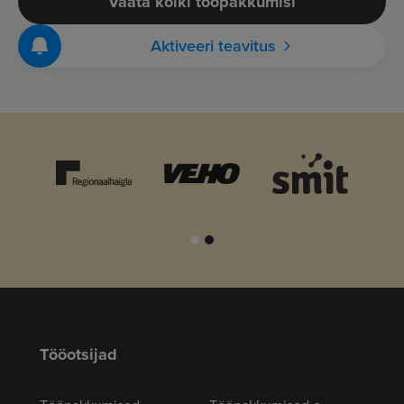
Vaata kõiki tööpakkumisi
Aktiveeri teavitus
Tööotsijad