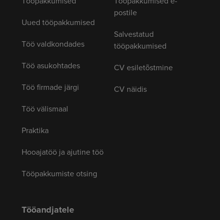
Tööpakkumised
Tööpakkumised e-
postile
Uued tööpakkumised
Salvestatud
Töö valdkondades
tööpakkumised
Töö asukohtades
CV esiletõstmine
Töö firmade järgi
CV näidis
Töö välismaal
Praktika
Hooajatöö ja ajutine töö
Tööpakkumiste otsing
Tööandjatele