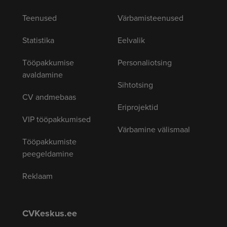
Teenused
Värbamisteenused
Statistika
Eelvalik
Tööpakkumise
Personaliotsing
avaldamine
Sihtotsing
CV andmebaas
Eriprojektid
VIP tööpakkumised
Värbamine välismaal
Tööpakkumiste
peegeldamine
Reklaam
CVKeskus.ee