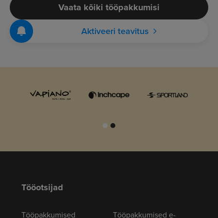
Vaata kõiki tööpakkumisi
Aktiveeri teavitus
Tööotsijad
Tööpakkumised
Tööpakkumised e-