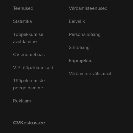
Teenused
Värbamisteenused
Statistika
Eelvalik
Tööpakkumise
Personaliotsing
avaldamine
Sihtotsing
CV andmebaas
Eriprojektid
VIP tööpakkumised
Värbamine välismaal
Tööpakkumiste
peegeldamine
Reklaam
CVKeskus.ee