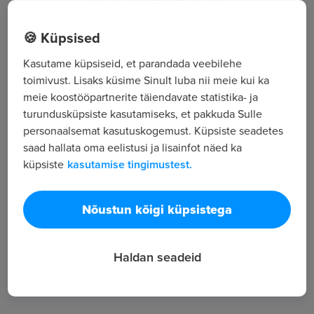
NOORTEKESKUS
Lõuna 10, Väike-Maarja alevik, Lääne-Virumaa
🍪 Küpsised
Kasutame küpsiseid, et parandada veebilehe
Kõik tööpakkumised
toimivust. Lisaks küsime Sinult luba nii meie kui ka
meie koostööpartnerite täiendavate statistika- ja
turundusküpsiste kasutamiseks, et pakkuda Sulle
Tööpakkuja tutvustus
personaalsemat kasutuskogemust. Küpsiste seadetes
saad hallata oma eelistusi ja lisainfot näed ka
3
küpsiste
kasutamise tingimustest.
Töötajate arv
328
Vaatamised
Nõustun kõigi küpsistega
Haldan seadeid