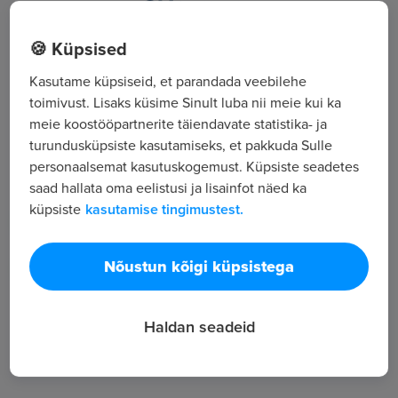
Viru väljak 2, Tallinn, Harjumaa
🍪 Küpsised
Finants ja raamatupidamine
Kasutame küpsiseid, et parandada veebilehe
toimivust. Lisaks küsime Sinult luba nii meie kui ka
Kõik tööpakkumised
meie koostööpartnerite täiendavate statistika- ja
turundusküpsiste kasutamiseks, et pakkuda Sulle
personaalsemat kasutuskogemust. Küpsiste seadetes
Tööpakkuja tutvustus
saad hallata oma eelistusi ja lisainfot näed ka
5
küpsiste
kasutamise tingimustest.
Töötajate arv
705
Nõustun kõigi küpsistega
Vaatamised
Haldan seadeid