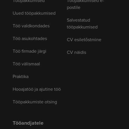
Tööpakkumised
Tööpakkumised e-
postile
Uued tööpakkumised
Salvestatud
Töö valdkondades
tööpakkumised
Töö asukohtades
CV esiletõstmine
Töö firmade järgi
CV näidis
Töö välismaal
Praktika
Hooajatöö ja ajutine töö
Tööpakkumiste otsing
Tööandjatele