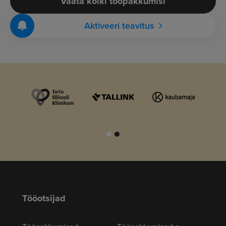
Vaata kõiki tööpakkumisi
Aktiveeri teavitus
Tööotsijad