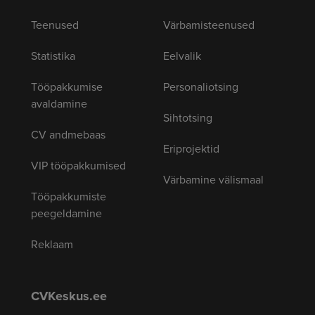
Teenused
Värbamisteenused
Statistika
Eelvalik
Tööpakkumise
Personaliotsing
avaldamine
Sihtotsing
CV andmebaas
Eriprojektid
VIP tööpakkumised
Värbamine välismaal
Tööpakkumiste
peegeldamine
Reklaam
CVKeskus.ee