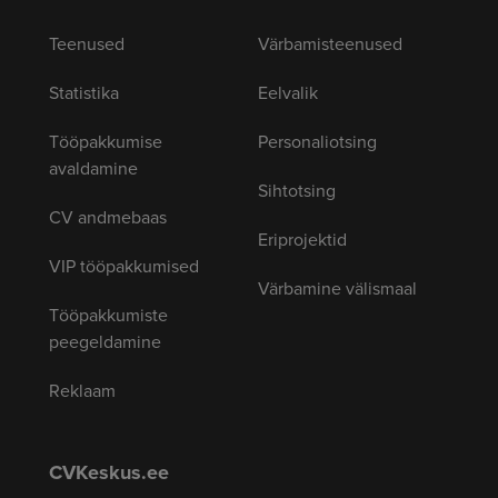
Teenused
Värbamisteenused
Statistika
Eelvalik
Tööpakkumise
Personaliotsing
avaldamine
Sihtotsing
CV andmebaas
Eriprojektid
VIP tööpakkumised
Värbamine välismaal
Tööpakkumiste
peegeldamine
Reklaam
CVKeskus.ee