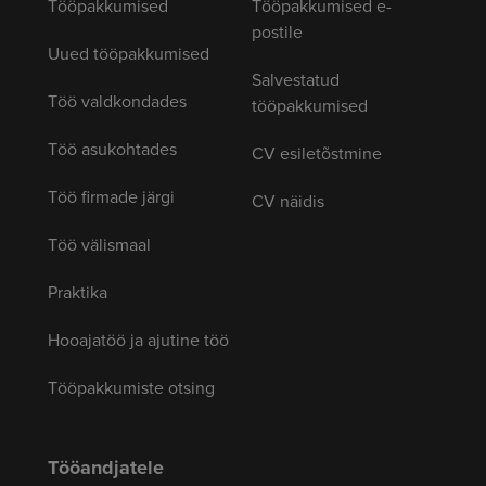
Tööpakkumised
Tööpakkumised e-
postile
Uued tööpakkumised
Salvestatud
Töö valdkondades
tööpakkumised
Töö asukohtades
CV esiletõstmine
Töö firmade järgi
CV näidis
Töö välismaal
Praktika
Hooajatöö ja ajutine töö
Tööpakkumiste otsing
Tööandjatele