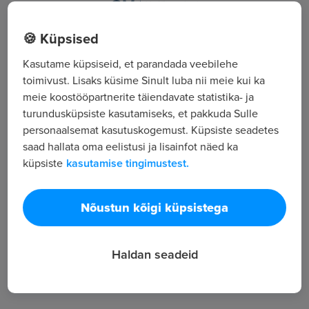
Riia 132, Tartu, Tartumaa
🍪 Küpsised
Kasutame küpsiseid, et parandada veebilehe
Kõik tööpakkumised
toimivust. Lisaks küsime Sinult luba nii meie kui ka
meie koostööpartnerite täiendavate statistika- ja
turundusküpsiste kasutamiseks, et pakkuda Sulle
Tööpakkuja tutvustus
personaalsemat kasutuskogemust. Küpsiste seadetes
17
saad hallata oma eelistusi ja lisainfot näed ka
Töötajate arv
küpsiste
kasutamise tingimustest.
5 671
Vaatamised
Nõustun kõigi küpsistega
Haldan seadeid