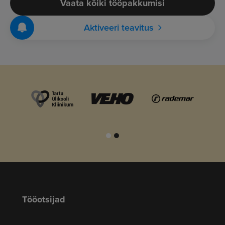
Vaata kõiki tööpakkumisi
Aktiveeri teavitus
Tööotsijad