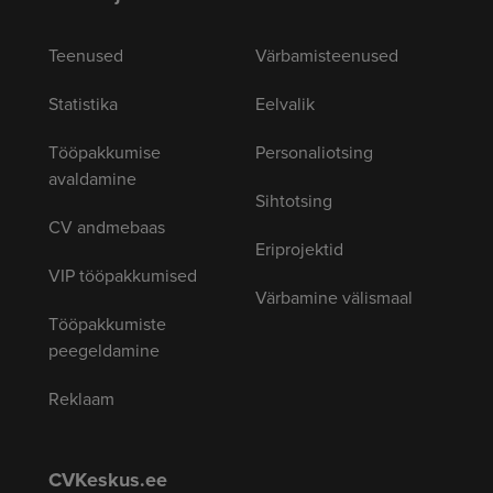
Teenused
Värbamisteenused
Statistika
Eelvalik
Tööpakkumise
Personaliotsing
avaldamine
Sihtotsing
CV andmebaas
Eriprojektid
VIP tööpakkumised
Värbamine välismaal
Tööpakkumiste
peegeldamine
Reklaam
CVKeskus.ee