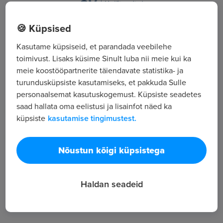
Nõmme 22, Kilingi-Nõmme
🍪 Küpsised
Kasutame küpsiseid, et parandada veebilehe
Kõik tööpakkumised
toimivust. Lisaks küsime Sinult luba nii meie kui ka
meie koostööpartnerite täiendavate statistika- ja
turundusküpsiste kasutamiseks, et pakkuda Sulle
Tööpakkuja tutvustus
personaalsemat kasutuskogemust. Küpsiste seadetes
18
saad hallata oma eelistusi ja lisainfot näed ka
Töötajate arv
küpsiste
kasutamise tingimustest.
2 513
Vaatamised
Nõustun kõigi küpsistega
Veekogumine; -töötlus ja -varustus
Haldan seadeid