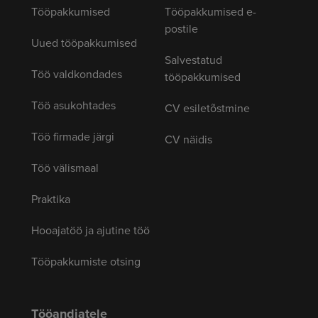
Tööpakkumised
Tööpakkumised e-
postile
Uued tööpakkumised
Salvestatud
Töö valdkondades
tööpakkumised
Töö asukohtades
CV esiletõstmine
Töö firmade järgi
CV näidis
Töö välismaal
Praktika
Hooajatöö ja ajutine töö
Tööpakkumiste otsing
Tööandjatele