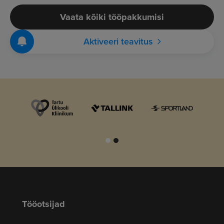
Vaata kõiki tööpakkumisi
Aktiveeri teavitus
Tööotsijad