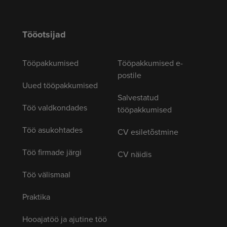
Tööotsijad
Tööpakkumised
Tööpakkumised e-
postile
Uued tööpakkumised
Salvestatud
Töö valdkondades
tööpakkumised
Töö asukohtades
CV esiletõstmine
Töö firmade järgi
CV näidis
Töö välismaal
Praktika
Hooajatöö ja ajutine töö