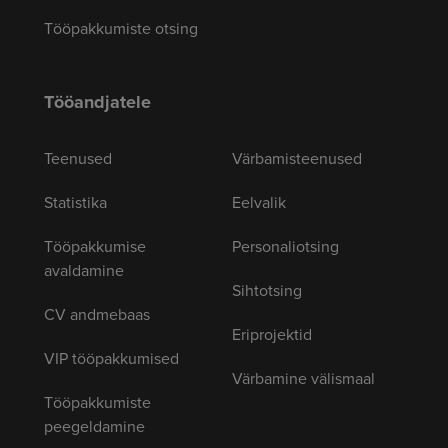
Tööpakkumiste otsing
Tööandjatele
Teenused
Värbamisteenused
Statistika
Eelvalik
Tööpakkumise
Personaliotsing
avaldamine
Sihtotsing
CV andmebaas
Eriprojektid
VIP tööpakkumised
Värbamine välismaal
Tööpakkumiste
peegeldamine