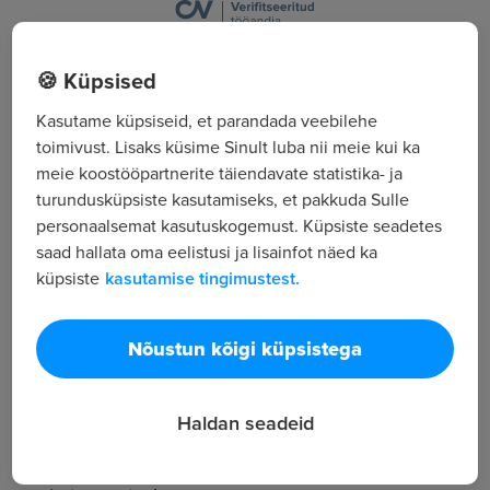
Sakala 22, Tallinn, Harjumaa
🍪 Küpsised
Kõik tööpakkumised
Kasutame küpsiseid, et parandada veebilehe
toimivust. Lisaks küsime Sinult luba nii meie kui ka
meie koostööpartnerite täiendavate statistika- ja
Tööpakkuja tutvustus
turundusküpsiste kasutamiseks, et pakkuda Sulle
personaalsemat kasutuskogemust. Küpsiste seadetes
4
saad hallata oma eelistusi ja lisainfot näed ka
Töötajate arv
küpsiste
kasutamise tingimustest.
6 400
Vaatamised
RevalHansa pakub usaldusväärset
Nõustun kõigi küpsistega
raamatupidamisteenust nii suurtele kui väiksematele
ettevõtetele juba üle 16. aasta. Toetudes
Haldan seadeid
pikaajalisele kogemusele pakume klientidele
paindlikke ning asjatundlikke lahendusi kõikides