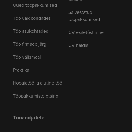
Uued tööpakkumised
Salvestatud
Töö valdkondades
tööpakkumised
Töö asukohtades
CV esiletõstmine
Töö firmade järgi
CV näidis
Töö välismaal
Praktika
Hooajatöö ja ajutine töö
Tööpakkumiste otsing
Tööandjatele