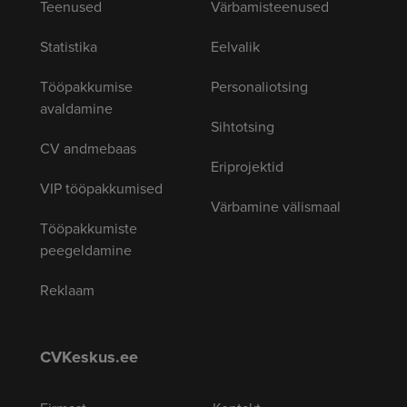
Teenused
Värbamisteenused
Statistika
Eelvalik
Tööpakkumise
Personaliotsing
avaldamine
Sihtotsing
CV andmebaas
Eriprojektid
VIP tööpakkumised
Värbamine välismaal
Tööpakkumiste
peegeldamine
Reklaam
CVKeskus.ee