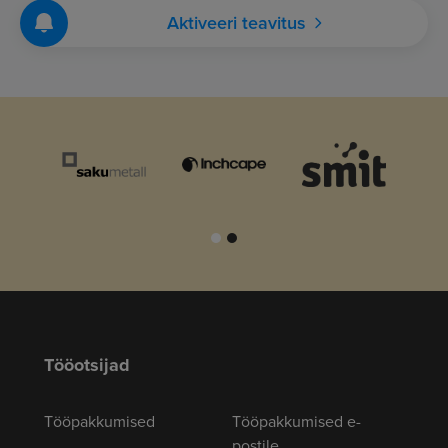
Aktiveeri teavitus
Tööotsijad
Tööpakkumised
Tööpakkumised e-
postile