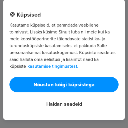
Sõle tn 63, Tallinn, Harjumaa
🍪 Küpsised
Kasutame küpsiseid, et parandada veebilehe
Kõik tööpakkumised
toimivust. Lisaks küsime Sinult luba nii meie kui ka
meie koostööpartnerite täiendavate statistika- ja
turundusküpsiste kasutamiseks, et pakkuda Sulle
Tööpakkuja tutvustus
personaalsemat kasutuskogemust. Küpsiste seadetes
3
saad hallata oma eelistusi ja lisainfot näed ka
küpsiste
kasutamise tingimustest.
Töötajate arv
1 519
Vaatamised
Nõustun kõigi küpsistega
Haldan seadeid