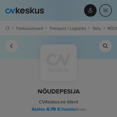
Töökuulutused
Transport / Logistika
Tartu
NÕU
NÕUDEPESIJA
CVKeskus.ee klient
Alates
6.79
€/tunnis
Bruto