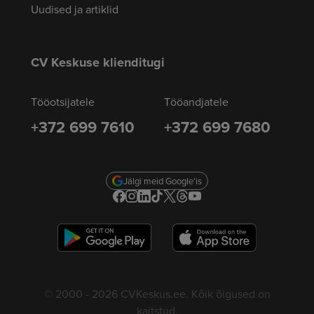
Uudised ja artiklid
CV Keskuse klienditugi
Tööotsijatele
Tööandjatele
+372 699 7610
+372 699 7680
Jälgi meid Google'is
© 2000 - 2026 CVKeskus.ee. Kõik õigused on
kaitstud.