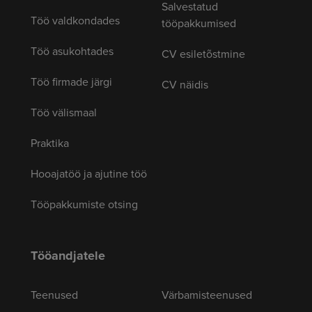
Salvestatud
Töö valdkondades
tööpakkumised
Töö asukohtades
CV esiletõstmine
Töö firmade järgi
CV näidis
Töö välismaal
Praktika
Hooajatöö ja ajutine töö
Tööpakkumiste otsing
Tööandjatele
Teenused
Värbamisteenused