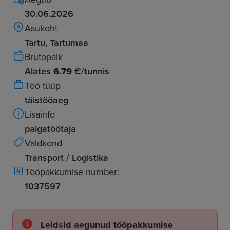
30.06.2026
Asukoht
Tartu, Tartumaa
Brutopalk
Alates
6.79
€/tunnis
Töö tüüp
täistööaeg
Lisainfo
palgatöötaja
Valdkond
Transport / Logistika
Tööpakkumise number:
1037597
Leidsid aegunud tööpakkumise