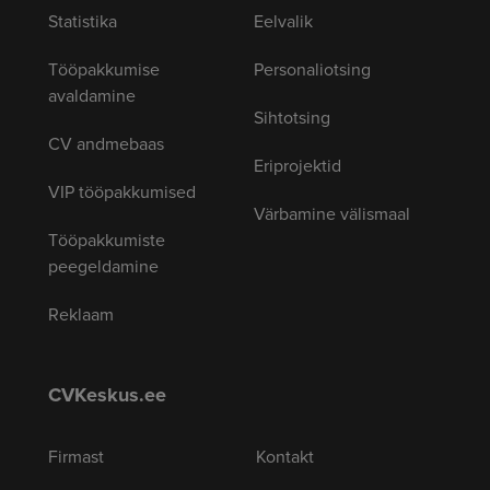
Statistika
Eelvalik
Tööpakkumise
Personaliotsing
avaldamine
Sihtotsing
CV andmebaas
Eriprojektid
VIP tööpakkumised
Värbamine välismaal
Tööpakkumiste
peegeldamine
Reklaam
CVKeskus.ee
Firmast
Kontakt