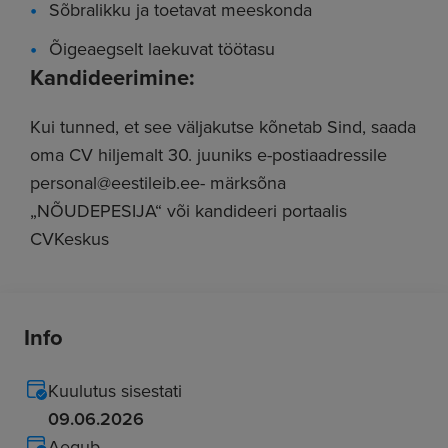
Sõbralikku ja toetavat meeskonda
Õigeaegselt laekuvat töötasu
Kandideerimine:
Kui tunned, et see väljakutse kõnetab Sind, saada
oma CV hiljemalt 30. juuniks e-postiaadressile
personal@eestileib.ee- märksõna
„NÕUDEPESIJA“ või kandideeri portaalis
CVKeskus
Info
Kuulutus sisestati
09.06.2026
Aegub