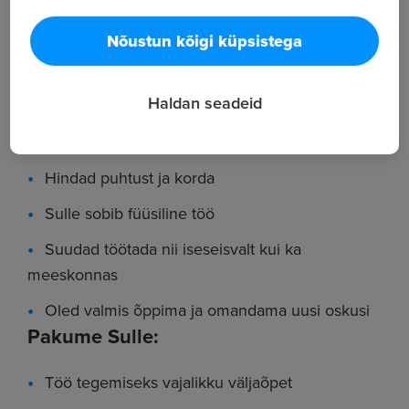
Hügieeni- ja toiduohutusnõuete järgimine
Nõustun kõigi küpsistega
Vajadusel abistamine teistes tootmise
tugitegevustes
Sobid meie tiimi, kui:
Haldan seadeid
Oled kohusetundlik ja täpne
Hindad puhtust ja korda
Sulle sobib füüsiline töö
Suudad töötada nii iseseisvalt kui ka
meeskonnas
Oled valmis õppima ja omandama uusi oskusi
Pakume Sulle:
Töö tegemiseks vajalikku väljaõpet