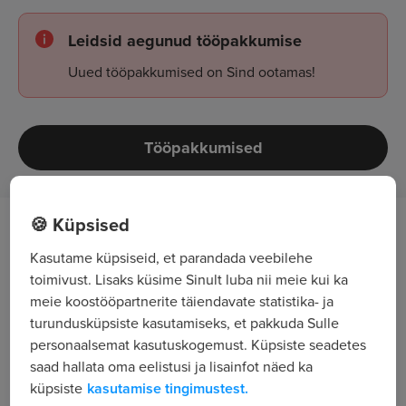
Leidsid aegunud tööpakkumise
Uued tööpakkumised on Sind ootamas!
Tööpakkumised
🍪 Küpsised
Sinu töö sisu:
Kasutame küpsiseid, et parandada veebilehe
toimivust. Lisaks küsime Sinult luba nii meie kui ka
Tootmises kasutatavate nõude, vormide ja
meie koostööpartnerite täiendavate statistika- ja
töövahendite pesemine
turundusküpsiste kasutamiseks, et pakkuda Sulle
Nõudepesumasinate kasutamine ja jälgimine
personaalsemat kasutuskogemust. Küpsiste seadetes
saad hallata oma eelistusi ja lisainfot näed ka
Töövahendite korrashoiu tagamine
küpsiste
kasutamise tingimustest.