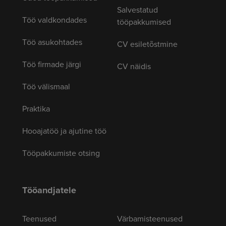
Salvestatud
Töö valdkondades
tööpakkumised
Töö asukohtades
CV esiletõstmine
Töö firmade järgi
CV näidis
Töö välismaal
Praktika
Hooajatöö ja ajutine töö
Tööpakkumiste otsing
Tööandjatele
Teenused
Värbamisteenused