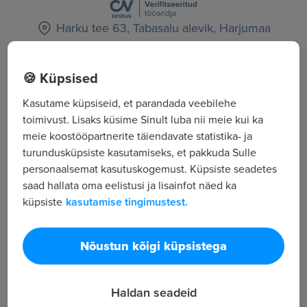
Harku tee 63, Tabasalu alevik, Harjumaa
Tööstus ja tootmine
🍪 Küpsised
Kõik tööpakkumised
Kasutame küpsiseid, et parandada veebilehe
toimivust. Lisaks küsime Sinult luba nii meie kui ka
meie koostööpartnerite täiendavate statistika- ja
Tööpakkuja tutvustus
turundusküpsiste kasutamiseks, et pakkuda Sulle
13
personaalsemat kasutuskogemust. Küpsiste seadetes
Töötajate arv
saad hallata oma eelistusi ja lisainfot näed ka
8 020
küpsiste
kasutamise tingimustest.
Vaatamised
Nõustun kõigi küpsistega
Haldan seadeid