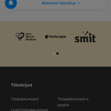
Aktiveeri teavitus
Tööotsijad
Tööpakkumised
Tööpakkumised e-
postile
Uued tööpakkumised