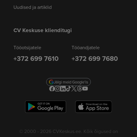
Uudised ja artiklid
CV Keskuse klienditugi
Tööotsijatele
Tööandjatele
+372 699 7610
+372 699 7680
Jälgi meid Google'is
© 2000 - 2026 CVKeskus.ee. Kõik õigused on