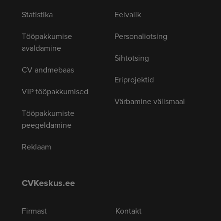
Statistika
Eelvalik
Tööpakkumise
Personaliotsing
avaldamine
Sihtotsing
CV andmebaas
Eriprojektid
VIP tööpakkumised
Värbamine välismaal
Tööpakkumiste
peegeldamine
Reklaam
CVKeskus.ee
Firmast
Kontakt