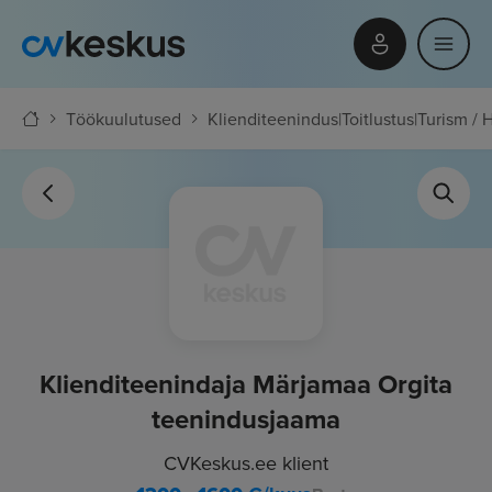
Töökuulutused
Klienditeenindus
|
Toitlustus
|
Turism / 
Klienditeenindaja Märjamaa Orgita
teenindusjaama
CVKeskus.ee klient