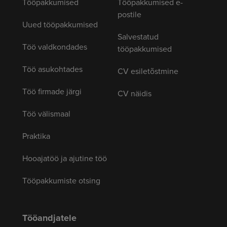
Tööpakkumised
Tööpakkumised e-
postile
Uued tööpakkumised
Salvestatud
Töö valdkondades
tööpakkumised
Töö asukohtades
CV esiletõstmine
Töö firmade järgi
CV näidis
Töö välismaal
Praktika
Hooajatöö ja ajutine töö
Tööpakkumiste otsing
Tööandjatele