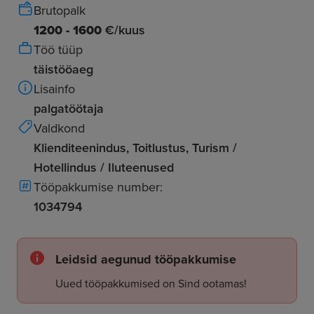
Brutopalk
1200 - 1600
€/kuus
Töö tüüp
täistööaeg
Lisainfo
palgatöötaja
Valdkond
Klienditeenindus, Toitlustus, Turism /
Hotellindus / Iluteenused
Tööpakkumise number:
1034794
Leidsid aegunud tööpakkumise
Uued tööpakkumised on Sind ootamas!