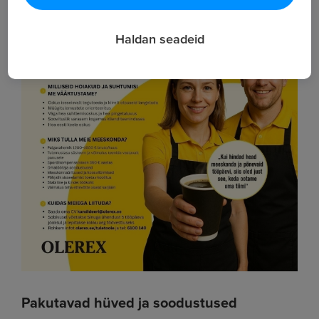
Haldan seadeid
Pakutavad hüved ja soodustused