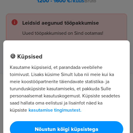
1200 - 1600
€/kuus
Bruto
Leidsid aegunud tööpakkumise
Uued tööpakkumised on Sind ootamas!
🍪 Küpsised
Tööpakkumised
Kasutame küpsiseid, et parandada veebilehe
toimivust. Lisaks küsime Sinult luba nii meie kui ka
meie koostööpartnerite täiendavate statistika- ja
turundusküpsiste kasutamiseks, et pakkuda Sulle
personaalsemat kasutuskogemust. Küpsiste seadetes
saad hallata oma eelistusi ja lisainfot näed ka
küpsiste
kasutamise tingimustest.
Nõustun kõigi küpsistega