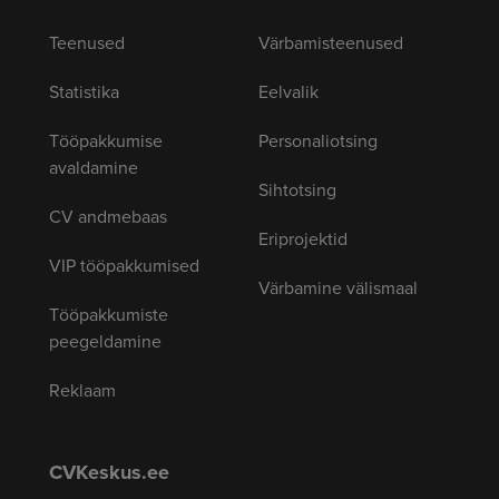
Teenused
Värbamisteenused
Statistika
Eelvalik
Tööpakkumise
Personaliotsing
avaldamine
Sihtotsing
CV andmebaas
Eriprojektid
VIP tööpakkumised
Värbamine välismaal
Tööpakkumiste
peegeldamine
Reklaam
CVKeskus.ee