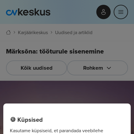
Karjäärikeskus
Uudised ja artiklid
Märksõna: tööturule sisenemine
Kõik uudised
Rohkem
🍪 Küpsised
Kasutame küpsiseid, et parandada veebilehe