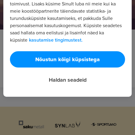
toimivust. Lisaks küsime Sinult luba nii meie kui ka
meie koostööpartnerite täiendavate statistika- ja
turundusküpsiste kasutamiseks, et pakkuda Sulle
personaalsemat kasutuskogemust. Küpsiste seadetes
saad hallata oma eelistusi ja lisainfot näed ka
Kuidas aidata noored tööle?
küpsiste
kasutamise tingimustest.
Töökogemusteta ja tööturu nõudlusele mittevastava
haridusega noorel võib olla esimese töökoha haaramine
Nõustun kõigi küpsistega
vägagi keeruline. Mida saab lapsevanem teha, et aidata
noorel tööturule siseneda? Julgusta noort erinevaid alasid
proovima Ajad, mil värske...
Haldan seadeid