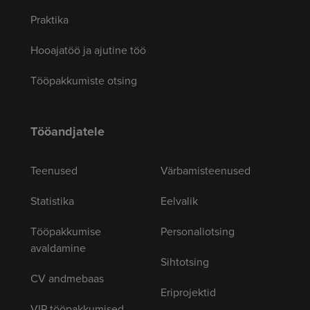
Praktika
Hooajatöö ja ajutine töö
Tööpakkumiste otsing
Tööandjatele
Teenused
Värbamisteenused
Statistika
Eelvalik
Tööpakkumise
Personaliotsing
avaldamine
Sihtotsing
CV andmebaas
Eriprojektid
VIP tööpakkumised