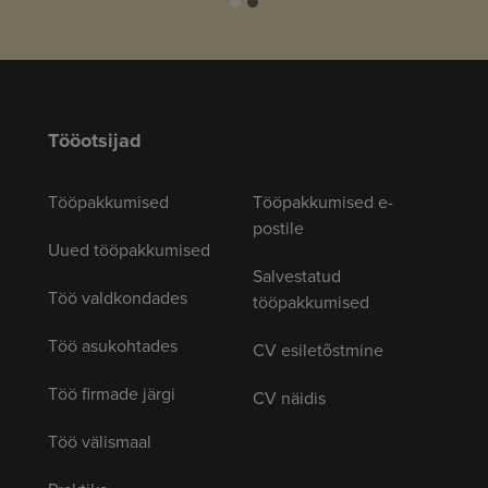
Tööotsijad
Tööpakkumised
Tööpakkumised e-
postile
Uued tööpakkumised
Salvestatud
Töö valdkondades
tööpakkumised
Töö asukohtades
CV esiletõstmine
Töö firmade järgi
CV näidis
Töö välismaal