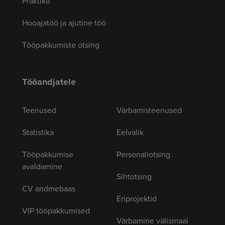
Praktika
Hooajatöö ja ajutine töö
Tööpakkumiste otsing
Tööandjatele
Teenused
Värbamisteenused
Statistika
Eelvalik
Tööpakkumise
Personaliotsing
avaldamine
Sihtotsing
CV andmebaas
Eriprojektid
VIP tööpakkumised
Värbamine välismaal