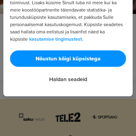
toimivust. Lisaks küsime Sinult luba nii meie kui ka
meie koostööpartnerite täiendavate statistika- ja
turundusküpsiste kasutamiseks, et pakkuda Sulle
Maailma ihaldatuimaks sihtlinnaks tõusis
personaalsemat kasutuskogemust. Küpsiste seadetes
tööotsijate silmis London
saad hallata oma eelistusi ja lisainfot näed ka
küpsiste
kasutamise tingimustest.
Populaarseimateks sihtriikideks välismaale tööle asudes
on Ameerika Ühendriigid, Suurbritannia ning Kanada,
selgub rahvusvahelisest uuringust, kus osales enam kui
Nõustun kõigi küpsistega
200 000 tööotsijat. Uuringu viisid läbi The Network grupi
tööportaalid, sh ka Eesti suu...
Haldan seadeid