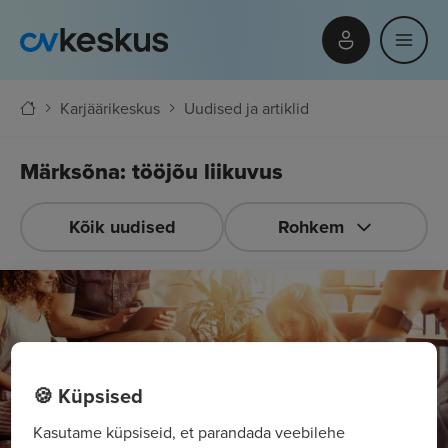
Karjäärikeskus
Uudised ja artiklid
Märksõna: tööjõu liikuvus
Kõik uudised
Rohkem
🍪 Küpsised
Kasutame küpsiseid, et parandada veebilehe