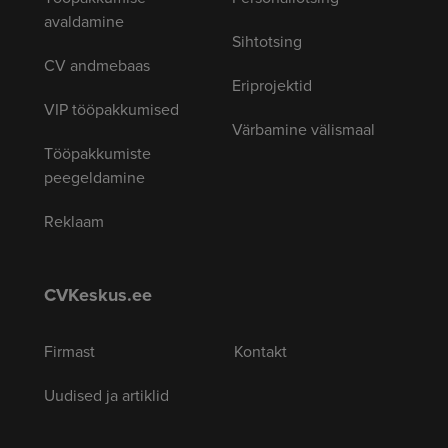
avaldamine
Sihtotsing
CV andmebaas
Eriprojektid
VIP tööpakkumised
Värbamine välismaal
Tööpakkumiste
peegeldamine
Reklaam
CVKeskus.ee
Firmast
Kontakt
Uudised ja artiklid