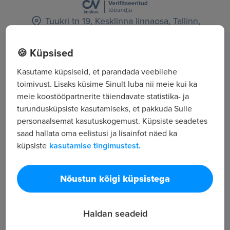
Tuukri tn 19, Kesklinna linnaosa, Tallinn,
Harjumaa
Majutus, toitlustus ja turism
🍪 Küpsised
Kasutame küpsiseid, et parandada veebilehe
Kõik tööpakkumised
toimivust. Lisaks küsime Sinult luba nii meie kui ka
meie koostööpartnerite täiendavate statistika- ja
turundusküpsiste kasutamiseks, et pakkuda Sulle
Tööpakkuja tutvustus
personaalsemat kasutuskogemust. Küpsiste seadetes
saad hallata oma eelistusi ja lisainfot näed ka
682
küpsiste
kasutamise tingimustest.
Vaatamised
Kadaka Buffee on Kadaka teel peagi avatav uus
lõunasöögikoht, mille fookuses on kvaliteetne ja
Nõustun kõigi küpsistega
täisväärtuslik lõunasöök. Pakume buffet stiilis
lahendust, mis on loodud kiireks, sujuvaks ja
Haldan seadeid
mugavaks lõunapausiks.