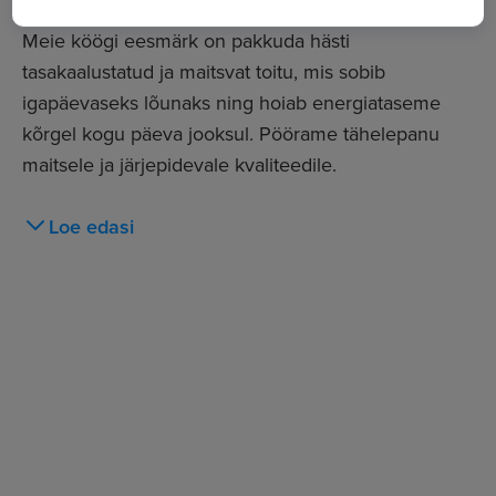
Meie köögi eesmärk on pakkuda hästi
tasakaalustatud ja maitsvat toitu, mis sobib
igapäevaseks lõunaks ning hoiab energiataseme
kõrgel kogu päeva jooksul. Pöörame tähelepanu
maitsele ja järjepidevale kvaliteedile.
Soovime kujundada Kadaka Buffeest koha, kuhu
Loe edasi
tullakse tagasi nii hea toidu, kui ka meeldiva
keskkonna pärast. Meie jaoks on oluline stabiilne ja
sõbralik töökeskkond, selged tööprotsessid, ning
kindel sissetulek. Hindame professionaalsust ja
koostööd ning usume, et parim tulemus sünnib
motiveeritud meeskonnaga.