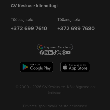
CV Keskuse klienditugi
Tööotsijatele
Tööandjatele
+372 699 7610
+372 699 7680
Jälgi meid Google'is
© 2000 - 2026 CVKeskus.ee. Kõik õigused on
kaitstud.
Privaatsuspoliitika
Küpsiste eelistused