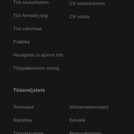
Töö asukohtades
CV esiletõstmine
Töö firmade järgi
CV näidis
Töö välismaal
Praktika
Hooajatöö ja ajutine töö
Tööpakkumiste otsing
Tööandjatele
Teenused
Värbamisteenused
Statistika
Eelvalik
Tööpakkumise
Personaliotsing