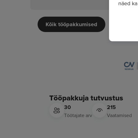
näed ka
Kõik tööpakkumised
Tööpakkuja tutvustus
30
215
Töötajate arv
Vaatamised