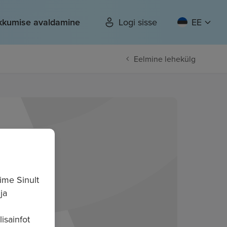
kkumise avaldamine
Logi sisse
EE
Eelmine lehekülg
ime Sinult
ja
isainfot