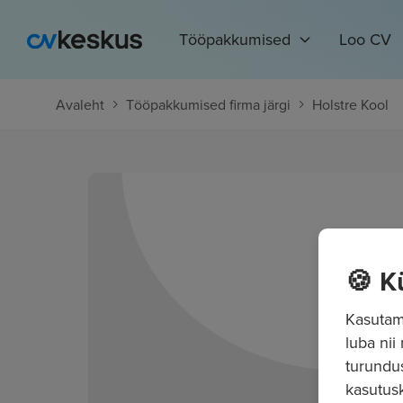
Tööpakkumised
Loo CV
Avaleht
Tööpakkumised firma järgi
Holstre Kool
🍪 K
Kasutame
luba nii
turundu
kasutusk