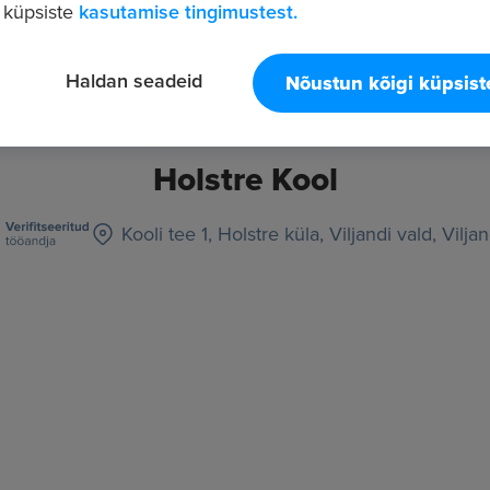
 küpsiste
kasutamise tingimustest.
Haldan seadeid
Nõustun kõigi küpsis
Holstre Kool
Kooli tee 1, Holstre küla, Viljandi vald, Vilj