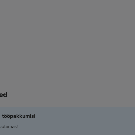
ed
el tööpakkumisi
ootamas!