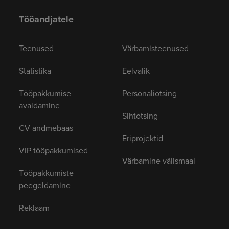
Tööandjatele
Teenused
Värbamisteenused
Statistika
Eelvalik
Tööpakkumise
Personaliotsing
avaldamine
Sihtotsing
CV andmebaas
Eriprojektid
VIP tööpakkumised
Värbamine välismaal
Tööpakkumiste
peegeldamine
Reklaam