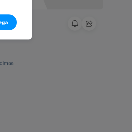
tega
andimaa