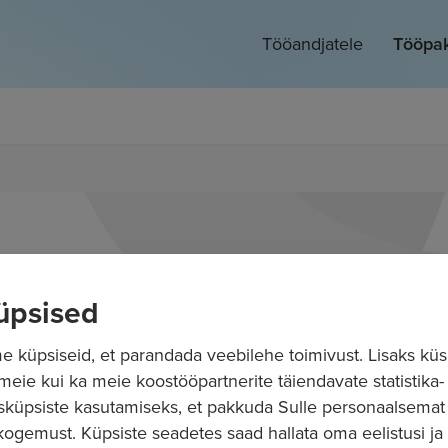
Tööandjatele
Tööpa
üpsised
 küpsiseid, et parandada veebilehe toimivust. Lisaks küs
 meie kui ka meie koostööpartnerite täiendavate statistika- 
sküpsiste kasutamiseks, et pakkuda Sulle personaalsemat
ogemust. Küpsiste seadetes saad hallata oma eelistusi ja l