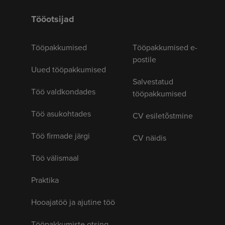
Tööotsijad
Tööpakkumised
Tööpakkumised e-
postile
Uued tööpakkumised
Salvestatud
Töö valdkondades
tööpakkumised
Töö asukohtades
CV esiletõstmine
Töö firmade järgi
CV näidis
Töö välismaal
Praktika
Hooajatöö ja ajutine töö
Tööpakkumiste otsing