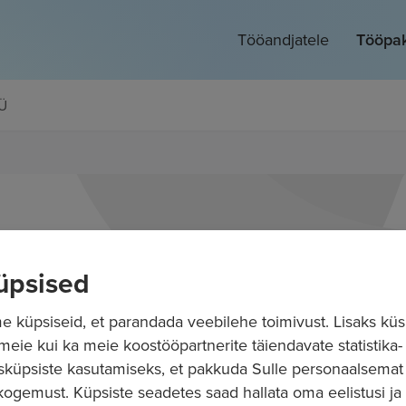
Tööandjatele
Tööpa
OÜ
üpsised
 küpsiseid, et parandada veebilehe toimivust. Lisaks küs
 meie kui ka meie koostööpartnerite täiendavate statistika- 
sküpsiste kasutamiseks, et pakkuda Sulle personaalsemat
ogemust. Küpsiste seadetes saad hallata oma eelistusi ja l