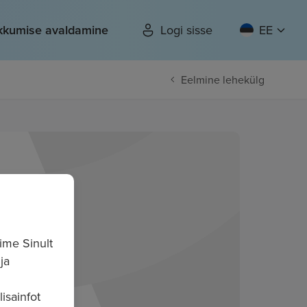
kkumise avaldamine
Logi sisse
EE
Eelmine lehekülg
ime Sinult
ja
isainfot