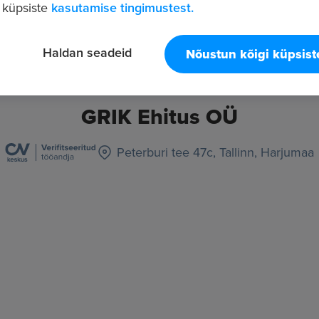
 küpsiste
kasutamise tingimustest.
Haldan seadeid
Nõustun kõigi küpsis
GRIK Ehitus OÜ
Peterburi tee 47c, Tallinn, Harjumaa