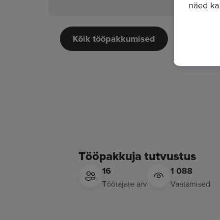
näed ka
Kõik tööpakkumised
Tööpakkuja tutvustus
16
1 088
Töötajate arv
Vaatamised