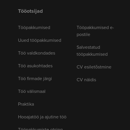
Tööotsijad
Tööpakkumised
Tööpakkumised e-
postile
Uued tööpakkumised
Salvestatud
Töö valdkondades
tööpakkumised
Töö asukohtades
CV esiletõstmine
Töö firmade järgi
CV näidis
Töö välismaal
Praktika
Hooajatöö ja ajutine töö
Tööpakkumiste otsing