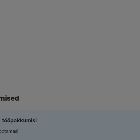
mised
el tööpakkumisi
ootamas!