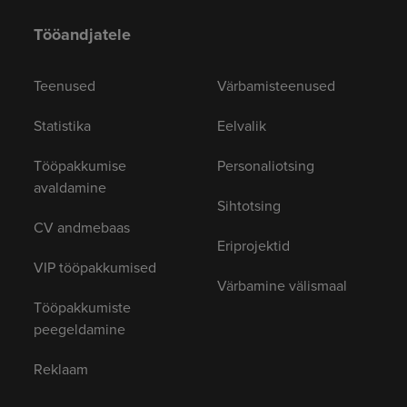
Tööandjatele
Teenused
Värbamisteenused
Statistika
Eelvalik
Tööpakkumise
Personaliotsing
avaldamine
Sihtotsing
CV andmebaas
Eriprojektid
VIP tööpakkumised
Värbamine välismaal
Tööpakkumiste
peegeldamine
Reklaam