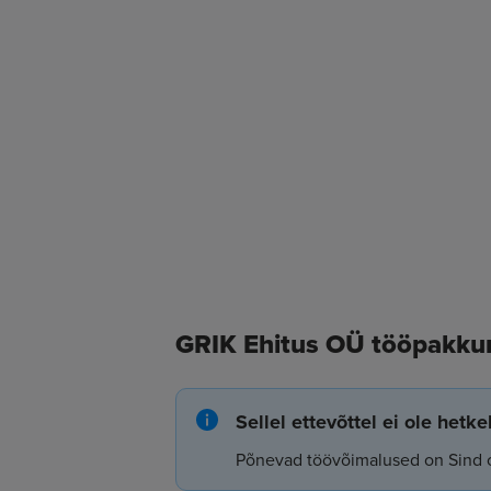
GRIK Ehitus OÜ tööpakku
Sellel ettevõttel ei ole hetk
Põnevad töövõimalused on Sind 