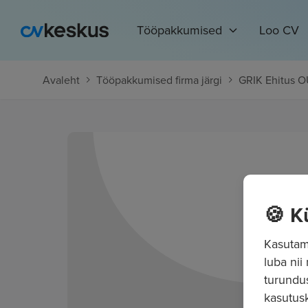
Tööpakkumised
Loo CV
Avaleht
Tööpakkumised firma järgi
GRIK Ehitus 
🍪 K
Kasutame
luba nii
turundu
kasutusk