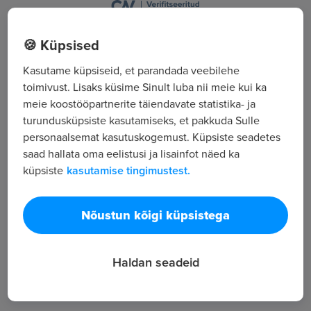
Tartu mnt 63, Tallinn, Harjumaa
🍪 Küpsised
Kõik tööpakkumised
Kasutame küpsiseid, et parandada veebilehe
toimivust. Lisaks küsime Sinult luba nii meie kui ka
meie koostööpartnerite täiendavate statistika- ja
Tööpakkuja tutvustus
turundusküpsiste kasutamiseks, et pakkuda Sulle
personaalsemat kasutuskogemust. Küpsiste seadetes
2
saad hallata oma eelistusi ja lisainfot näed ka
Töötajate arv
küpsiste
kasutamise tingimustest.
879
Vaatamised
Nõustun kõigi küpsistega
12 aastat tegutsenud turvasüsteemide ja
automaatikasüsteemide integreerimise ja
paigaldamise firma Ehituslik insener-tehniline
Haldan seadeid
projekteerimine ja nõustamine