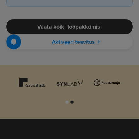
Vaata kõiki tööpakkumisi
Aktiveeri teavitus