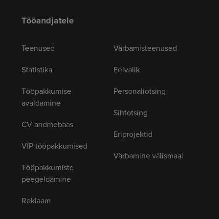
Tööandjatele
Teenused
Värbamisteenused
Statistika
Eelvalik
Tööpakkumise
Personaliotsing
avaldamine
Sihtotsing
CV andmebaas
Eriprojektid
VIP tööpakkumised
Värbamine välismaal
Tööpakkumiste
peegeldamine
Reklaam