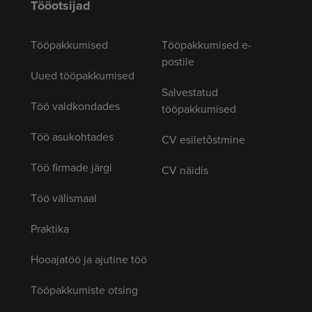
Tööotsijad
Tööpakkumised
Tööpakkumised e-
postile
Uued tööpakkumised
Salvestatud
Töö valdkondades
tööpakkumised
Töö asukohtades
CV esiletõstmine
Töö firmade järgi
CV näidis
Töö välismaal
Praktika
Hooajatöö ja ajutine töö
Tööpakkumiste otsing