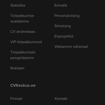
Statistika
Eelvalik
Tööpakkumise
Personaliotsing
avaldamine
Sihtotsing
CV andmebaas
Eriprojektid
VIP tööpakkumised
Värbamine välismaal
Tööpakkumiste
peegeldamine
Reklaam
CVKeskus.ee
Firmast
Kontakt