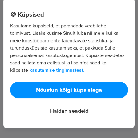
Õismäe tee 76-36 , Tallinn, Harjumaa
🍪 Küpsised
Kasutame küpsiseid, et parandada veebilehe
Kõik tööpakkumised
toimivust. Lisaks küsime Sinult luba nii meie kui ka
meie koostööpartnerite täiendavate statistika- ja
turundusküpsiste kasutamiseks, et pakkuda Sulle
Tööpakkuja tutvustus
personaalsemat kasutuskogemust. Küpsiste seadetes
saad hallata oma eelistusi ja lisainfot näed ka
9
küpsiste
kasutamise tingimustest.
Töötajate arv
473
Vaatamised
Nõustun kõigi küpsistega
Haldan seadeid