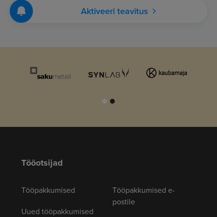
Aktiveeri teavitus
Tööotsijad
Tööpakkumised
Tööpakkumised e-
postile
Uued tööpakkumised