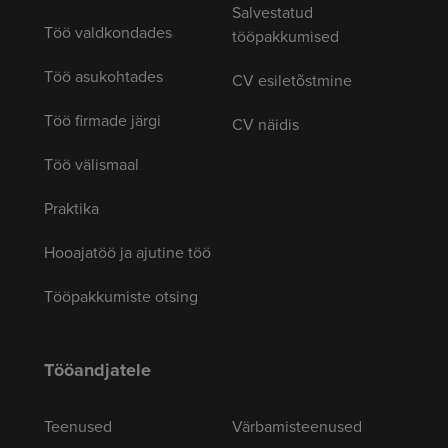
Salvestatud
Töö valdkondades
tööpakkumised
Töö asukohtades
CV esiletõstmine
Töö firmade järgi
CV näidis
Töö välismaal
Praktika
Hooajatöö ja ajutine töö
Tööpakkumiste otsing
Tööandjatele
Teenused
Värbamisteenused