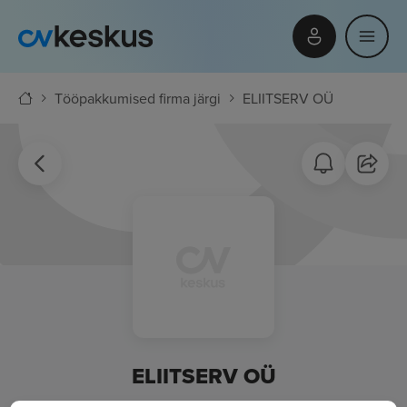
Tööpakkumised firma järgi
ELIITSERV OÜ
ELIITSERV OÜ