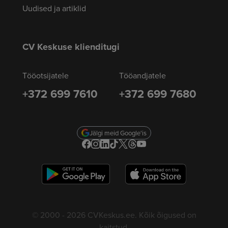
Uudised ja artiklid
CV Keskuse klienditugi
Tööotsijatele
Tööandjatele
+372 699 7610
+372 699 7680
Jälgi meid Google'is
© 2000 - 2026 CVKeskus.ee. Kõik õigused on
kaitstud.