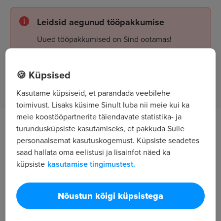
Leidsid aegunud tööpakkumise
Uued tööpakkumised on Sind ootamas!
🍪 Küpsised
Tööpakkumised
Kasutame küpsiseid, et parandada veebilehe
toimivust. Lisaks küsime Sinult luba nii meie kui ka
meie koostööpartnerite täiendavate statistika- ja
Töö kirjeldus
turundusküpsiste kasutamiseks, et pakkuda Sulle
personaalsemat kasutuskogemust. Küpsiste seadetes
saad hallata oma eelistusi ja lisainfot näed ka
Tööülesanneteks on kauba jaotusvedu Lõuna-
küpsiste
kasutamise tingimustest.
Eestis
Tööpiirkond: Tartu linn ja Lõuna-Eesti
Nõustun kõigi küpsistega
Kontaktisik: Henri Aigro, tel 53 317 722