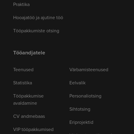
Praktika
Hooajatöö ja ajutine töö
Tööpakkumiste otsing
Tööandjatele
Teenused
Värbamisteenused
Statistika
Eelvalik
Tööpakkumise
Personaliotsing
avaldamine
Sihtotsing
CV andmebaas
Eriprojektid
VIP tööpakkumised