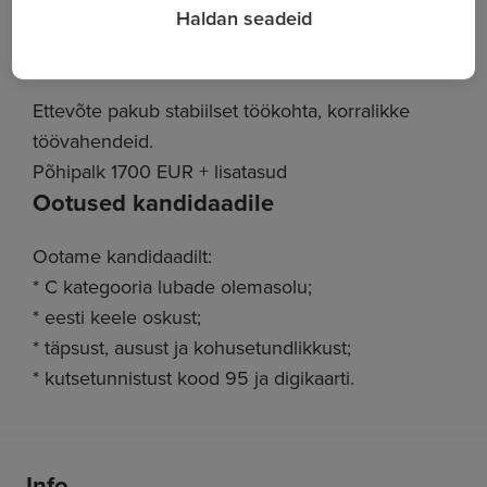
Haldan seadeid
www.strongway.eu
Ettevõte pakub
Ettevõte pakub stabiilset töökohta, korralikke
töövahendeid.
Põhipalk 1700 EUR + lisatasud
Ootused kandidaadile
Ootame kandidaadilt:
* C kategooria lubade olemasolu;
* eesti keele oskust;
* täpsust, ausust ja kohusetundlikkust;
* kutsetunnistust kood 95 ja digikaarti.
Info