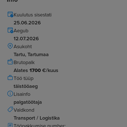
Kuulutus sisestati
25.06.2026
Aegub
12.07.2026
Asukoht
Tartu, Tartumaa
Brutopalk
Alates
1700
€/kuus
Töö tüüp
täistööaeg
Lisainfo
palgatöötaja
Valdkond
Transport / Logistika
Tööpakkumise number: