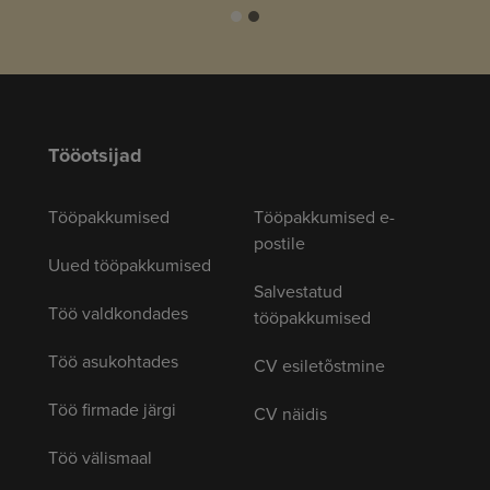
Tööotsijad
Tööpakkumised
Tööpakkumised e-
postile
Uued tööpakkumised
Salvestatud
Töö valdkondades
tööpakkumised
Töö asukohtades
CV esiletõstmine
Töö firmade järgi
CV näidis
Töö välismaal