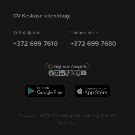
CV Keskuse klienditugi
Tööotsijatele
Tööandjatele
+372 699 7610
+372 699 7680
Jälgi meid Google'is
© 2000 - 2026 CVKeskus.ee. Kõik õigused on
kaitstud.