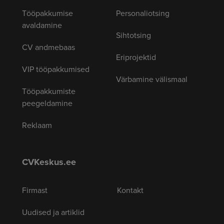
Tööpakkumise
Personaliotsing
avaldamine
Sihtotsing
CV andmebaas
Eriprojektid
VIP tööpakkumised
Värbamine välismaal
Tööpakkumiste
peegeldamine
Reklaam
CVKeskus.ee
Firmast
Kontakt
Uudised ja artiklid