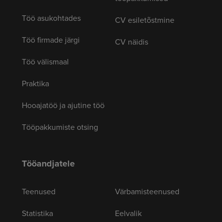
Töö asukohtades
CV esiletõstmine
Töö firmade järgi
CV näidis
Töö välismaal
Praktika
Hooajatöö ja ajutine töö
Tööpakkumiste otsing
Tööandjatele
Teenused
Värbamisteenused
Statistika
Eelvalik