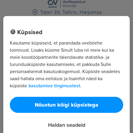
Tatari 39, Tallinn, Harjumaa
Kõik tööpakkumised
🍪 Küpsised
Kasutame küpsiseid, et parandada veebilehe
toimivust. Lisaks küsime Sinult luba nii meie kui ka
Tööpakkuja tutvustus
meie koostööpartnerite täiendavate statistika- ja
34
turundusküpsiste kasutamiseks, et pakkuda Sulle
Töötajate arv
personaalsemat kasutuskogemust. Küpsiste seadetes
12 896
saad hallata oma eelistusi ja lisainfot näed ka
Vaatamised
küpsiste
kasutamise tingimustest.
Andmekaitse valdkonnas on huvitavad ajad -
andmekaitseõigus on uuenemas ning Euroopa
Nõustun kõigi küpsistega
Liidus valmistutakse isikuandmete kaitse
üldmäärusele üleminekuks. Uus määrus koos
Haldan seadeid
siseriiklike rakendusaktidega hakkab asendama