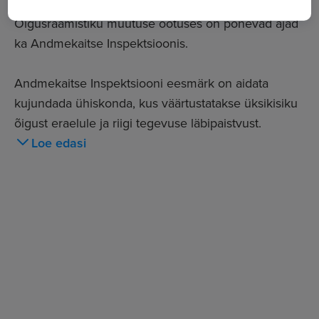
senist Eesti isikuandmete kaitse seadust.
Õigusraamistiku muutuse ootuses on põnevad ajad
ka Andmekaitse Inspektsioonis.
Andmekaitse Inspektsiooni eesmärk on aidata
kujundada ühiskonda, kus väärtustatakse üksikisiku
õigust eraelule ja riigi tegevuse läbipaistvust.
Seetõttu tegeleme igapäevaselt nii
Loe edasi
infotehnoloogiliste kui õigusalaste küsimustega.