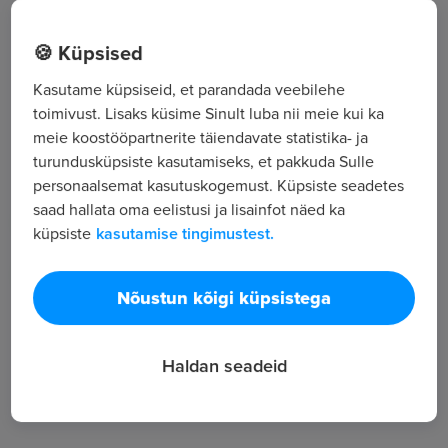
Viljandi mnt 17, Käru vald
🍪 Küpsised
Kasutame küpsiseid, et parandada veebilehe
Kõik tööpakkumised
toimivust. Lisaks küsime Sinult luba nii meie kui ka
meie koostööpartnerite täiendavate statistika- ja
turundusküpsiste kasutamiseks, et pakkuda Sulle
Tööpakkuja tutvustus
personaalsemat kasutuskogemust. Küpsiste seadetes
17
saad hallata oma eelistusi ja lisainfot näed ka
küpsiste
kasutamise tingimustest.
Töötajate arv
291
Vaatamised
Nõustun kõigi küpsistega
Valmis tekstiiltoodete tootmine; v.a rõivad
Haldan seadeid