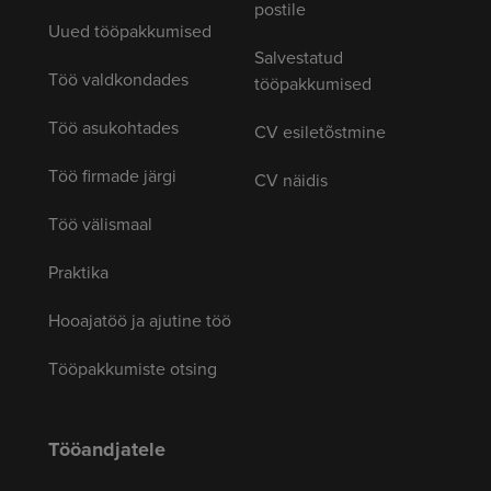
postile
Uued tööpakkumised
Salvestatud
Töö valdkondades
tööpakkumised
Töö asukohtades
CV esiletõstmine
Töö firmade järgi
CV näidis
Töö välismaal
Praktika
Hooajatöö ja ajutine töö
Tööpakkumiste otsing
Tööandjatele