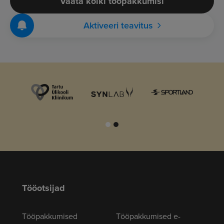
Vaata kõiki tööpakkumisi
Aktiveeri teavitus
Tööotsijad
Tööpakkumised
Tööpakkumised e-