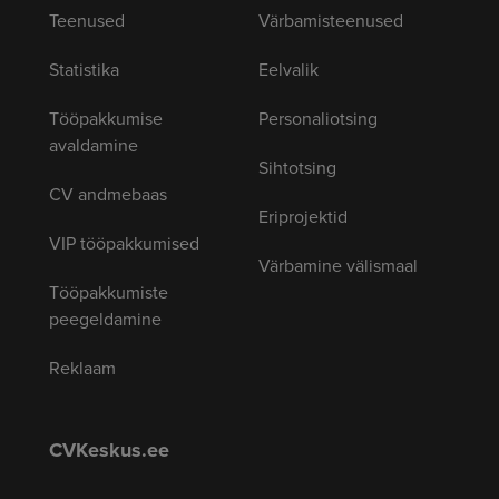
Teenused
Värbamisteenused
Statistika
Eelvalik
Tööpakkumise
Personaliotsing
avaldamine
Sihtotsing
CV andmebaas
Eriprojektid
VIP tööpakkumised
Värbamine välismaal
Tööpakkumiste
peegeldamine
Reklaam
CVKeskus.ee