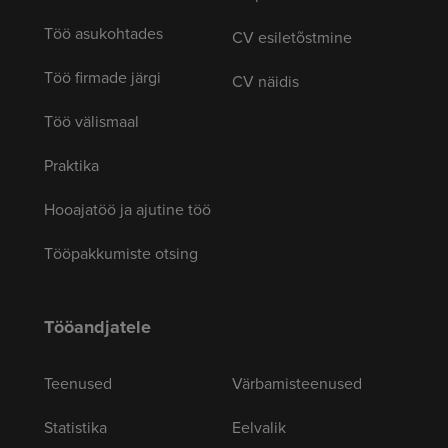
Töö asukohtades
CV esiletõstmine
Töö firmade järgi
CV näidis
Töö välismaal
Praktika
Hooajatöö ja ajutine töö
Tööpakkumiste otsing
Tööandjatele
Teenused
Värbamisteenused
Statistika
Eelvalik