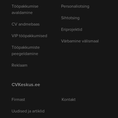
Tööpakkumise
Personaliotsing
avaldamine
Sihtotsing
CV andmebaas
Eriprojektid
VIP tööpakkumised
Värbamine välismaal
Tööpakkumiste
peegeldamine
Reklaam
CVKeskus.ee
Firmast
Kontakt
Uudised ja artiklid