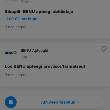
innovatsioonile. Äri kasvatamine on meie loomuses
Tallinn
ning saame seeläbi Baltikumi tervishoiuturul selgeks
Sikupilli BENU apteegi abitöötaja
esinumbriks.
1200 €/kuus bruto
3 näd. tagasi
BENU Apteegid
Loo
Loo BENU apteegi proviisor/farmatseut
3 näd. tagasi
Aktiveeri teavitus