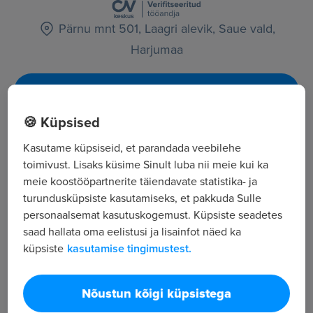
Pärnu mnt 501, Laagri alevik, Saue vald,
Harjumaa
Kõik tööpakkumised
🍪 Küpsised
Tööpakkuja tutvustus
Kasutame küpsiseid, et parandada veebilehe
toimivust. Lisaks küsime Sinult luba nii meie kui ka
166
meie koostööpartnerite täiendavate statistika- ja
Töötajate arv
turundusküpsiste kasutamiseks, et pakkuda Sulle
92 644
personaalsemat kasutuskogemust. Küpsiste seadetes
Vaatamised
saad hallata oma eelistusi ja lisainfot näed ka
Tamro Baltics on Baltimaade suurim ravimite hulgi-
küpsiste
kasutamise tingimustest.
ja jaemüügiettevõte. Meil on Balti riikides ligi 1200
töötajat. Koos frantsiisidega kannab BENU nime ligi
Nõustun kõigi küpsistega
500 apteeki Eestis, Lätis ja Leedus. Tamro Baltics