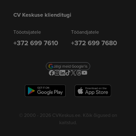
CV Keskuse klienditugi
Tööotsijatele
Tööandjatele
+372 699 7610
+372 699 7680
Jälgi meid Google'is
© 2000 - 2026 CVKeskus.ee. Kõik õigused on
kaitstud.