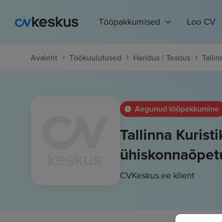
Tööpakkumised
Loo CV
Avaleht
Töökuulutused
Haridus / Teadus
Tallin
Aegunud tööpakkumine
Tallinna Kurist
ühiskonnaõpet
CVKeskus.ee klient