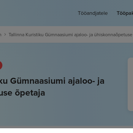
Tööandjatele
Tööpa
n
Tallinna Kuristiku Gümnaasiumi ajaloo- ja ühiskonnaõpetuse
iku Gümnaasiumi ajaloo- ja
use õpetaja