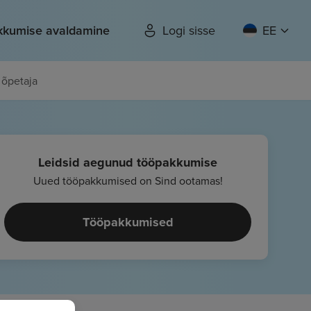
kkumise avaldamine
Logi sisse
EE
 õpetaja
Leidsid aegunud tööpakkumise
Uued tööpakkumised on Sind ootamas!
Tööpakkumised