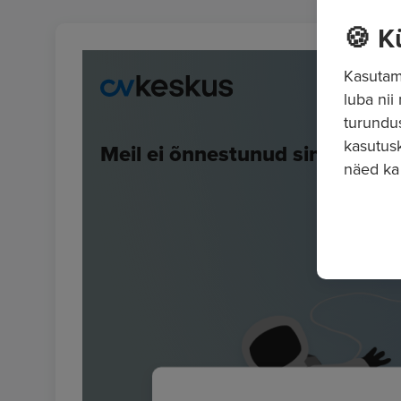
🍪 K
Kasutame
luba nii
turundu
kasutusk
näed ka