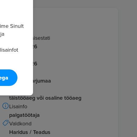
Info
ime Sinult
ja
Kuulutus sisestati
19.05.2026
isainfot
Aegub
18.06.2026
Asukoht
tega
Tallinn, Harjumaa
Töö tüüp
täistööaeg või osaline tööaeg
Lisainfo
palgatöötaja
Valdkond
Haridus / Teadus