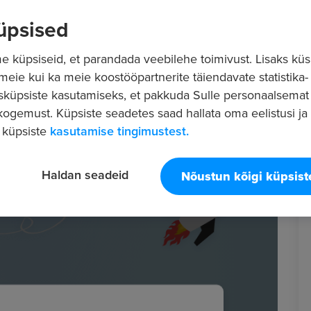
üpsised
 küpsiseid, et parandada veebilehe toimivust. Lisaks küs
 meie kui ka meie koostööpartnerite täiendavate statistika- 
sküpsiste kasutamiseks, et pakkuda Sulle personaalsemat
ogemust. Küpsiste seadetes saad hallata oma eelistusi ja l
 küpsiste
kasutamise tingimustest.
Haldan seadeid
Nõustun kõigi küpsis