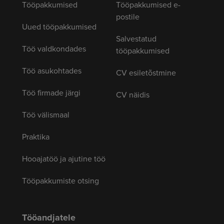
Tööpakkumised
Tööpakkumised e-
postile
Uued tööpakkumised
Salvestatud
Töö valdkondades
tööpakkumised
Töö asukohtades
CV esiletõstmine
Töö firmade järgi
CV näidis
Töö välismaal
Praktika
Hooajatöö ja ajutine töö
Tööpakkumiste otsing
Tööandjatele