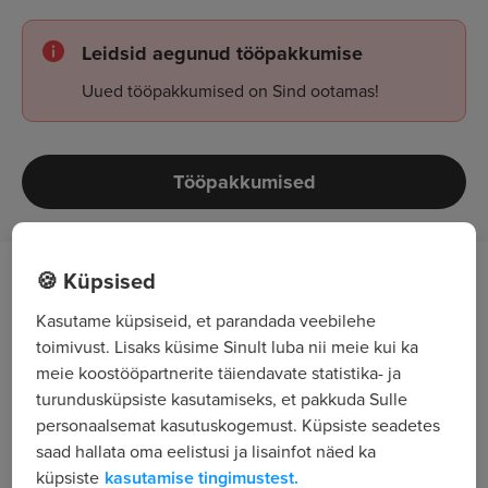
Leidsid aegunud tööpakkumise
Uued tööpakkumised on Sind ootamas!
Tööpakkumised
🍪 Küpsised
Meie tulevane päevituskonsultant-
administraator peaks olema:
Kasutame küpsiseid, et parandada veebilehe
toimivust. Lisaks küsime Sinult luba nii meie kui ka
meie koostööpartnerite täiendavate statistika- ja
- Aus, usaldusväärne ning vastutustundlik;
turundusküpsiste kasutamiseks, et pakkuda Sulle
personaalsemat kasutuskogemust. Küpsiste seadetes
- Positiivse suhtumisega ning sooviga omandada
saad hallata oma eelistusi ja lisainfot näed ka
uusi teadmisi;
küpsiste
kasutamise tingimustest.