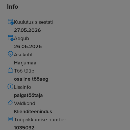
Info
Kuulutus sisestati
27.05.2026
Aegub
26.06.2026
Asukoht
Harjumaa
Töö tüüp
osaline tööaeg
Lisainfo
palgatöötaja
Valdkond
Klienditeenindus
Tööpakkumise number:
1035032