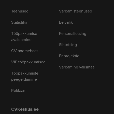
Teenused
Värbamisteenused
Statistika
Eelvalik
Tööpakkumise
Personaliotsing
avaldamine
Sihtotsing
CV andmebaas
Eriprojektid
VIP tööpakkumised
Värbamine välismaal
Tööpakkumiste
peegeldamine
Reklaam
CVKeskus.ee