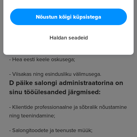
- Säilitama ja jääma rahulikuks ka kiirematel
hetkedel;
Nõustun kõigi küpsistega
- Hea suhtlemisoskusega;
Haldan seadeid
- Valmis töötama graafiku alusel;
- Hea eesti keele oskusega;
- Viisakas ning esindusliku välimusega.
D päike salongi administraatorina on
sinu tööülesanded järgmised:
- Klientide professionaalne ja sõbralik nõustamine
ning teenindamine;
- Salongitoodete ja teenuste müük;