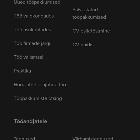
Uued tööpakkumised
Salvestatud
Töö valdkondades
tööpakkumised
Töö asukohtades
CV esiletõstmine
Töö firmade järgi
CV näidis
Töö välismaal
Praktika
Hooajatöö ja ajutine töö
Tööpakkumiste otsing
Tööandjatele
Teenused
Värbamisteenused