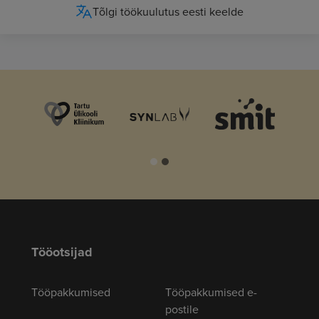
Tõlgi töökuulutus eesti keelde
Tööotsijad
Tööpakkumised
Tööpakkumised e-
postile