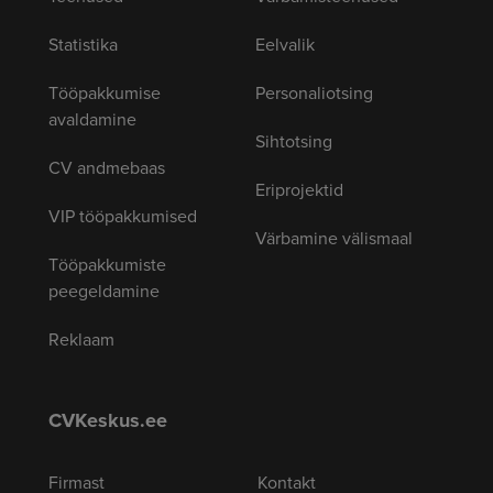
Statistika
Eelvalik
Tööpakkumise
Personaliotsing
avaldamine
Sihtotsing
CV andmebaas
Eriprojektid
VIP tööpakkumised
Värbamine välismaal
Tööpakkumiste
peegeldamine
Reklaam
CVKeskus.ee
Firmast
Kontakt