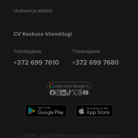
Uudised ja artiklid
CV Keskuse klienditugi
Tööotsijatele
Tööandjatele
+372 699 7610
+372 699 7680
Jälgi meid Google'is
© 2000 - 2026 CVKeskus.ee. Kõik õigused on