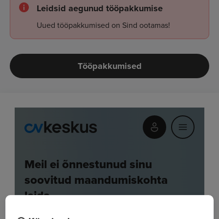
Leidsid aegunud tööpakkumise
Uued tööpakkumised on Sind ootamas!
Tööpakkumised