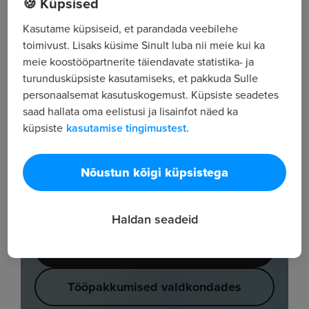
🍪 Küpsised
Kasutame küpsiseid, et parandada veebilehe
toimivust. Lisaks küsime Sinult luba nii meie kui ka
meie koostööpartnerite täiendavate statistika- ja
turundusküpsiste kasutamiseks, et pakkuda Sulle
personaalsemat kasutuskogemust. Küpsiste seadetes
saad hallata oma eelistusi ja lisainfot näed ka
küpsiste
kasutamise tingimustest.
Nõustun kõigi küpsistega
Haldan seadeid