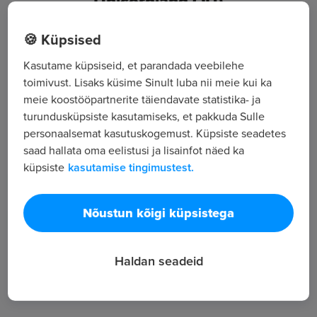
Unicornland OÜ)
🍪 Küpsised
Valukoja tn 12, Tallinn, Harjumaa
Kasutame küpsiseid, et parandada veebilehe
toimivust. Lisaks küsime Sinult luba nii meie kui ka
Kõik tööpakkumised
meie koostööpartnerite täiendavate statistika- ja
turundusküpsiste kasutamiseks, et pakkuda Sulle
personaalsemat kasutuskogemust. Küpsiste seadetes
Tööpakkuja tutvustus
saad hallata oma eelistusi ja lisainfot näed ka
küpsiste
kasutamise tingimustest.
11
Töötajate arv
1 668
Nõustun kõigi küpsistega
Vaatamised
Haldan seadeid