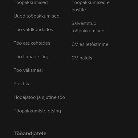
Tööpakkumised
Tööpakkumised e-
postile
Uued tööpakkumised
Salvestatud
Töö valdkondades
tööpakkumised
Töö asukohtades
CV esiletõstmine
Töö firmade järgi
CV näidis
Töö välismaal
Praktika
Hooajatöö ja ajutine töö
Tööpakkumiste otsing
Tööandjatele