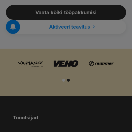
Vaata kõiki tööpakkumisi
Aktiveeri teavitus
Tööotsijad