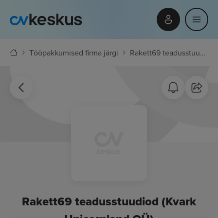
Tööpakkumised firma järgi
Rakett69 teadusstuudiod (Kvark Unicornland OÜ)
Rakett69 teadusstuudiod (Kvark