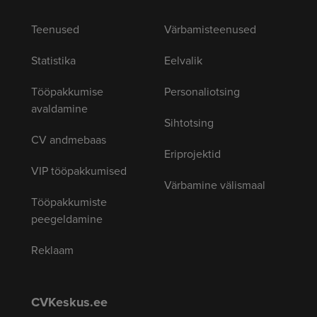
Teenused
Värbamisteenused
Statistika
Eelvalik
Tööpakkumise
Personaliotsing
avaldamine
Sihtotsing
CV andmebaas
Eriprojektid
VIP tööpakkumised
Värbamine välismaal
Tööpakkumiste
peegeldamine
Reklaam
CVKeskus.ee