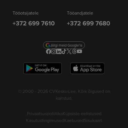
Tööotsijatele
Tööandjatele
+372 699 7610
+372 699 7680
Jälgi meid Google'is
© 2000 - 2026 CVKeskus.ee. Kõik õigused on
kaitstud.
Privaatsuspoliitika
Küpsiste eelistused
Kasutustingimused
Kaebused
Sisukaart