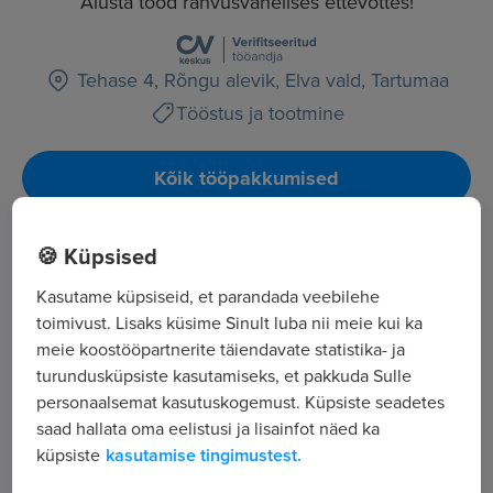
Alusta tööd rahvusvahelises ettevõttes!
Tehase 4, Rõngu alevik, Elva vald, Tartumaa
Tööstus ja tootmine
Kõik tööpakkumised
🍪 Küpsised
Tööpakkuja tutvustus
209
Kasutame küpsiseid, et parandada veebilehe
toimivust. Lisaks küsime Sinult luba nii meie kui ka
Töötajate arv
meie koostööpartnerite täiendavate statistika- ja
86 887
turundusküpsiste kasutamiseks, et pakkuda Sulle
Vaatamised
personaalsemat kasutuskogemust. Küpsiste seadetes
Promens Rõngu AS kuulub SAPA Gruppi.
saad hallata oma eelistusi ja lisainfot näed ka
Sapa Grupp on plastikontsern, mis loodi Itaalias,
küpsiste
kasutamise tingimustest.
Napoli piirkonnas 1974.aastal. Ettevõte toodab