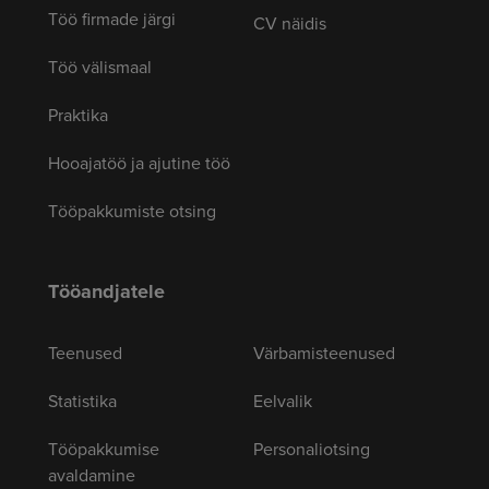
Töö firmade järgi
CV näidis
Töö välismaal
Praktika
Hooajatöö ja ajutine töö
Tööpakkumiste otsing
Tööandjatele
Teenused
Värbamisteenused
Statistika
Eelvalik
Tööpakkumise
Personaliotsing
avaldamine