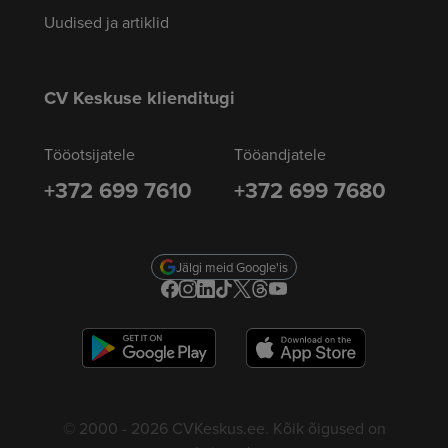
Uudised ja artiklid
CV Keskuse klienditugi
Tööotsijatele
Tööandjatele
+372 699 7610
+372 699 7680
Jälgi meid Google'is
© 2000 - 2026 CVKeskus.ee. Kõik õigused on