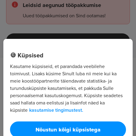
Leidsid aegunud tööpakkumise
Uued tööpakkumised on Sind ootamas!
Tööpakkumised
🍪 Küpsised
Kasutame küpsiseid, et parandada veebilehe
Töö kirjeldus
toimivust. Lisaks küsime Sinult luba nii meie kui ka
meie koostööpartnerite täiendavate statistika- ja
Autojuhi töö tulemusel on teekonnalehele
turundusküpsiste kasutamiseks, et pakkuda Sulle
märgitud marsruudil konteinerid tühjendatud ning
personaalsemat kasutuskogemust. Küpsiste seadetes
saad hallata oma eelistusi ja lisainfot näed ka
jäätmed keskkonnasäästlikult kogumisjaama
küpsiste
kasutamise tingimustest.
toimetatud.
Ootused kandidaadile
Nõustun kõigi küpsistega
Heal kandidaadil on: