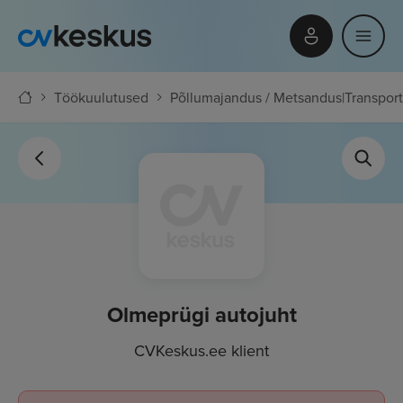
Töökuulutused
Põllumajandus / Metsandus
|
Transport
Olmeprügi autojuht
CVKeskus.ee klient