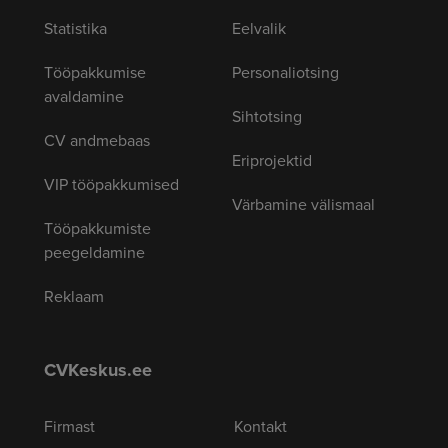
Statistika
Eelvalik
Tööpakkumise
Personaliotsing
avaldamine
Sihtotsing
CV andmebaas
Eriprojektid
VIP tööpakkumised
Värbamine välismaal
Tööpakkumiste
peegeldamine
Reklaam
CVKeskus.ee
Firmast
Kontakt