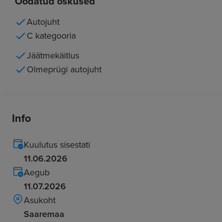
Oodatud oskused
Autojuht
C kategooria
Jäätmekäitlus
Olmeprügi autojuht
Info
Kuulutus sisestati
11.06.2026
Aegub
11.07.2026
Asukoht
Saaremaa