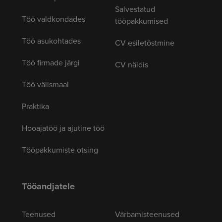
Salvestatud
Töö valdkondades
tööpakkumised
Töö asukohtades
CV esiletõstmine
Töö firmade järgi
CV näidis
Töö välismaal
Praktika
Hooajatöö ja ajutine töö
Tööpakkumiste otsing
Tööandjatele
Teenused
Värbamisteenused