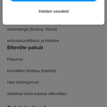
C-kategooria juhiluba ja kood 95 olemasolu
Haldan seadeid
soovitavalt 2-aastane töökogemus suurte
masinatega (Scania, Volvo)
kohusetundlikkus ja töötahe
Ettevõte pakub
Pakume:
korralikku töötasu (tükitöö)
häid töötingimusi
stabiilset tööd edukas ettevõttes