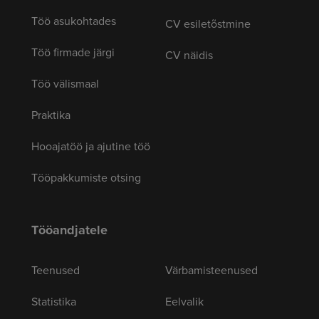
Töö asukohtades
CV esiletõstmine
Töö firmade järgi
CV näidis
Töö välismaal
Praktika
Hooajatöö ja ajutine töö
Tööpakkumiste otsing
Tööandjatele
Teenused
Värbamisteenused
Statistika
Eelvalik