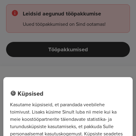
Leidsid aegunud tööpakkumise
Uued tööpakkumised on Sind ootamas!
Tööpakkumised
Töö kirjeldus
🍪 Küpsised
Sõbraliku ja abistava klienditeeninduse
osutamine
Kasutame küpsiseid, et parandada veebilehe
toimivust. Lisaks küsime Sinult luba nii meie kui ka
Kaupade vastuvõtmine, ladustamine,
meie koostööpartnerite täiendavate statistika- ja
paigaldamine
turundusküpsiste kasutamiseks, et pakkuda Sulle
personaalsemat kasutuskogemust. Küpsiste seadetes
Kaupade komplekteerimine, väljastamine laost