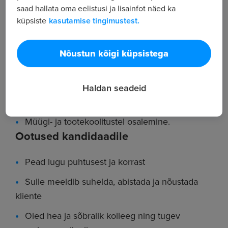
saad hallata oma eelistusi ja lisainfot näed ka
(töö tõstukiga ja roklaga)
küpsiste
kasutamise tingimustest.
Vastava dokumentatsiooni koostamine,
haldamine, arhiveerimine
Nõustun kõigi küpsistega
Kaupade väljapanek vastavalt
müügikontseptsioonile
Haldan seadeid
Kaupluse müügisaali ja lao korrashoidmine
Müügi- ja tootekoolitustel osalemine.
Ootused kandidaadile
Pead lugu puhtusest ja korrast
Sulle meeldib suhelda, abistada ja nõustada
kliente
Oled hea ja sõbralik kolleeg ning tugev