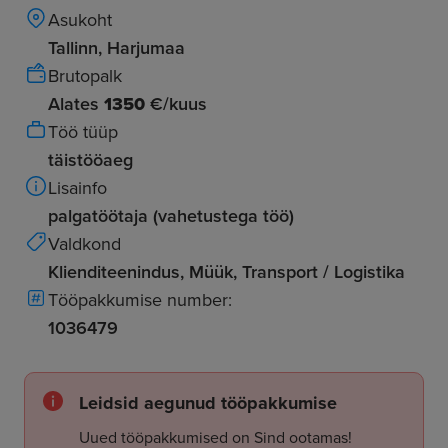
Asukoht
Tallinn, Harjumaa
Brutopalk
Alates
1350
€/kuus
Töö tüüp
täistööaeg
Lisainfo
palgatöötaja (vahetustega töö)
Valdkond
Klienditeenindus, Müük, Transport / Logistika
Tööpakkumise number:
1036479
Leidsid aegunud tööpakkumise
Uued tööpakkumised on Sind ootamas!