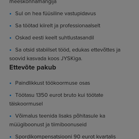
meeskonnamängija
Sul on hea füüsiline vastupidavus
Sa töötad kiirelt ja professionaalselt
Oskad eesti keelt suhtlustasandil
Sa otsid stabiilset tööd, edukas ettevõttes ja
soovid kasvada koos JYSKiga.
Ettevõte pakub
Paindlikkust töökoormuse osas
Töötasu 1350 eurot bruto kui töötate
täiskoormusel
Võimalus teenida lisaks põhitasule ka
müügiboonust ja tiimiboonuseid
Spordikompensatsiooni 90 eurot kvartalis