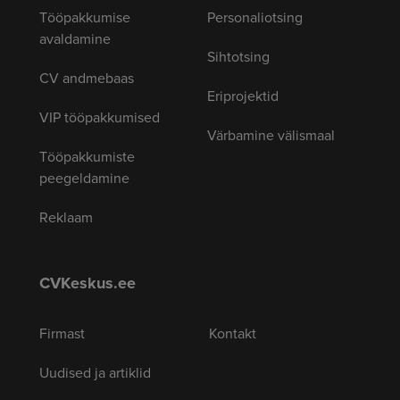
Tööpakkumise
Personaliotsing
avaldamine
Sihtotsing
CV andmebaas
Eriprojektid
VIP tööpakkumised
Värbamine välismaal
Tööpakkumiste
peegeldamine
Reklaam
CVKeskus.ee
Firmast
Kontakt
Uudised ja artiklid