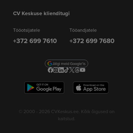
CV Keskuse klienditugi
Tööotsijatele
Tööandjatele
+372 699 7610
+372 699 7680
Jälgi meid Google'is
© 2000 - 2026 CVKeskus.ee. Kõik õigused on
kaitstud.