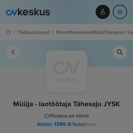
Töökuulutused
Klienditeenindus
|
Müük
|
Transport / Lo
Müüja - laotöötaja Tähesaju JYSK
CVKeskus.ee klient
Alates
1350
€/kuus
Bruto