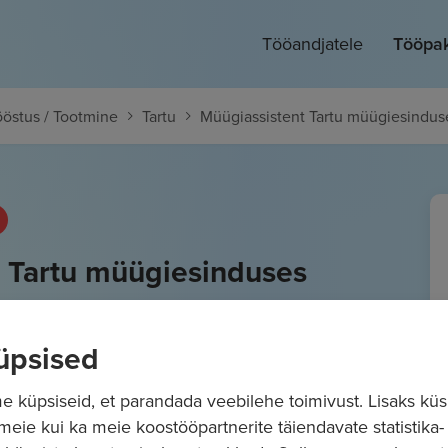
Tööandjatele
Tööpa
östus / Tootmine
Tartu
Müügiassistent Tartu müügiesindus
 Tartu müügiesinduses
üpsised
 küpsiseid, et parandada veebilehe toimivust. Lisaks küs
 meie kui ka meie koostööpartnerite täiendavate statistika- 