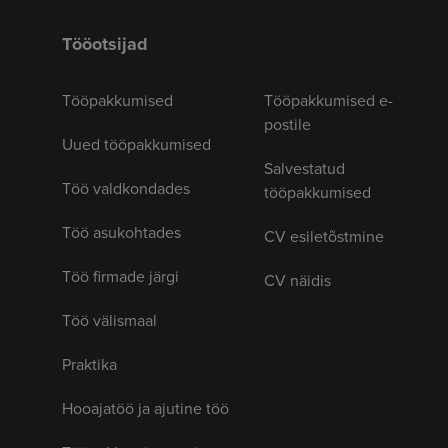
Tööotsijad
Tööpakkumised
Tööpakkumised e-
postile
Uued tööpakkumised
Salvestatud
Töö valdkondades
tööpakkumised
Töö asukohtades
CV esiletõstmine
Töö firmade järgi
CV näidis
Töö välismaal
Praktika
Hooajatöö ja ajutine töö