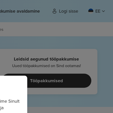
kkumise avaldamine
Logi sisse
EE
es
Leidsid aegunud tööpakkumise
Uued tööpakkumised on Sind ootamas!
Tööpakkumised
ime Sinult
ja