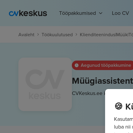
Tööpakkumised
Loo CV
Avaleht
Töökuulutused
Klienditeenindus
|
Müük
|
Tö
Aegunud tööpakkumine
Müügiassistent
CVKeskus.ee klient
🍪 K
Kasutame
luba nii