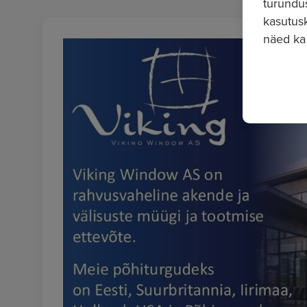
turundu
kasutusk
näed ka