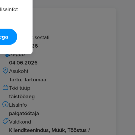
isainfot
Info
tega
Kuulutus sisestati
05.05.2026
Aegub
04.06.2026
Asukoht
Tartu, Tartumaa
Töö tüüp
täistööaeg
Lisainfo
palgatöötaja
Valdkond
Klienditeenindus, Müük, Tööstus /