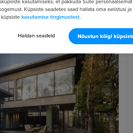
sküpsiste kasutamiseks, et pakkuda Sulle personaalsemat
ogemust. Küpsiste seadetes saad hallata oma eelistusi ja l
 küpsiste
kasutamise tingimustest.
Haldan seadeid
Nõustun kõigi küpsis