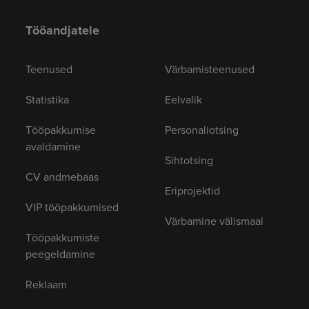
Tööandjatele
Teenused
Värbamisteenused
Statistika
Eelvalik
Tööpakkumise
Personaliotsing
avaldamine
Sihtotsing
CV andmebaas
Eriprojektid
VIP tööpakkumised
Värbamine välismaal
Tööpakkumiste
peegeldamine
Reklaam