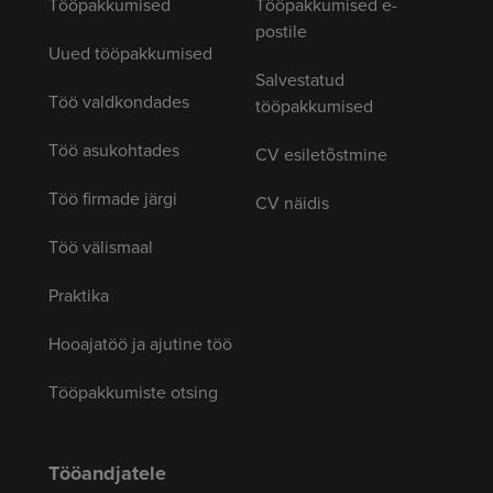
Tööpakkumised
Tööpakkumised e-
postile
Uued tööpakkumised
Salvestatud
Töö valdkondades
tööpakkumised
Töö asukohtades
CV esiletõstmine
Töö firmade järgi
CV näidis
Töö välismaal
Praktika
Hooajatöö ja ajutine töö
Tööpakkumiste otsing
Tööandjatele