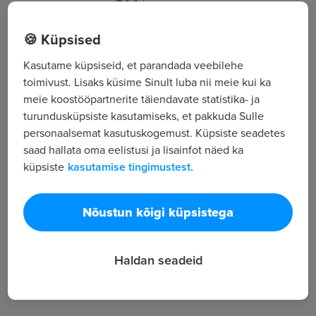
Vabaõhumuuseumi tee 4-67, Tallinn, Harjumaa
🍪 Küpsised
Kasutame küpsiseid, et parandada veebilehe
Kõik tööpakkumised
toimivust. Lisaks küsime Sinult luba nii meie kui ka
meie koostööpartnerite täiendavate statistika- ja
turundusküpsiste kasutamiseks, et pakkuda Sulle
Tööpakkuja tutvustus
personaalsemat kasutuskogemust. Küpsiste seadetes
4
saad hallata oma eelistusi ja lisainfot näed ka
Töötajate arv
küpsiste
kasutamise tingimustest.
1 254
Vaatamised
Nõustun kõigi küpsistega
Reklaamiagentuurid
Haldan seadeid