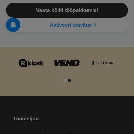
Vaata kõiki tööpakkumisi
Aktiveeri teavitus
Tööotsijad