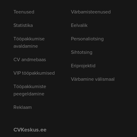
Teenused
Värbamisteenused
Statistika
Eelvalik
Tööpakkumise
Personaliotsing
avaldamine
Sihtotsing
CV andmebaas
Eriprojektid
VIP tööpakkumised
Värbamine välismaal
Tööpakkumiste
peegeldamine
Reklaam
CVKeskus.ee