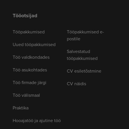
Tööotsijad
Tööpakkumised
Tööpakkumised e-
postile
Uued tööpakkumised
Salvestatud
Töö valdkondades
tööpakkumised
Töö asukohtades
CV esiletõstmine
Töö firmade järgi
CV näidis
Töö välismaal
Praktika
Hooajatöö ja ajutine töö