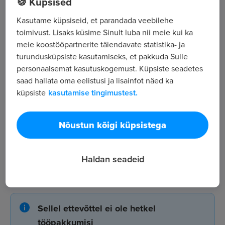
🍪 Küpsised
,
Kasutame küpsiseid, et parandada veebilehe
toimivust. Lisaks küsime Sinult luba nii meie kui ka
Kõik tööpakkumised
meie koostööpartnerite täiendavate statistika- ja
turundusküpsiste kasutamiseks, et pakkuda Sulle
personaalsemat kasutuskogemust. Küpsiste seadetes
Tööpakkuja tutvustus
saad hallata oma eelistusi ja lisainfot näed ka
6
küpsiste
kasutamise tingimustest.
Töötajate arv
490
Nõustun kõigi küpsistega
Vaatamised
Haldan seadeid
Milirado OÜ tööpakkumised
Sellel ettevõttel ei ole hetkel
tööpakkumisi