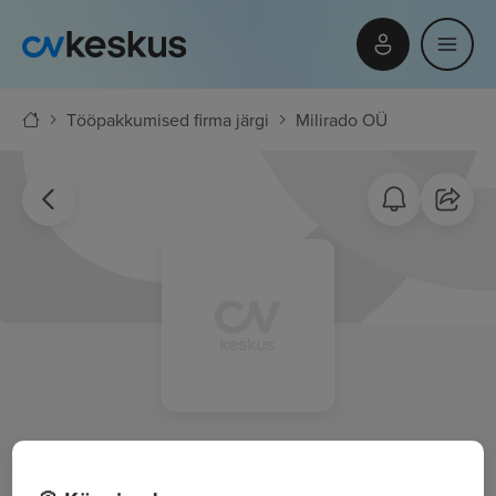
Tööpakkumised firma järgi
Milirado OÜ
Milirado OÜ