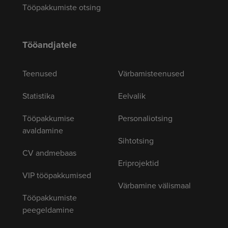
Tööpakkumiste otsing
Tööandjatele
Teenused
Värbamisteenused
Statistika
Eelvalik
Tööpakkumise
Personaliotsing
avaldamine
Sihtotsing
CV andmebaas
Eriprojektid
VIP tööpakkumised
Värbamine välismaal
Tööpakkumiste
peegeldamine