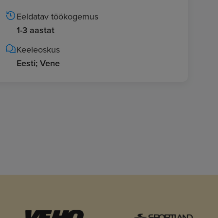
Eeldatav töökogemus
1-3 aastat
Keeleoskus
Eesti; Vene