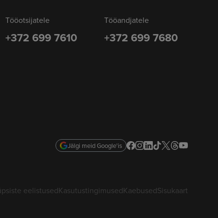
Tööotsijatele
Tööandjatele
+372 699 7610
+372 699 7680
Jälgi meid Google'is
psiste eelistused
Kasutustingimused
Kaebused
Sisukaart