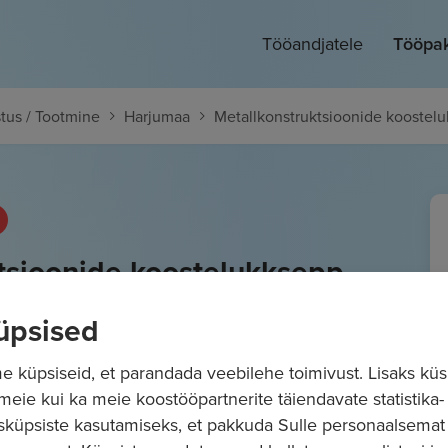
Tööandjatele
Tööpa
tus / Tootmine
Harjumaa
Metallkonstruktsioonide koostel
tsioonide koostelukksepp
üpsised
 küpsiseid, et parandada veebilehe toimivust. Lisaks küs
 meie kui ka meie koostööpartnerite täiendavate statistika- 
sküpsiste kasutamiseks, et pakkuda Sulle personaalsemat