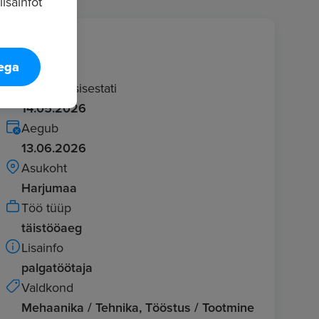
isainfot
Info
tega
Kuulutus sisestati
14.05.2026
Aegub
13.06.2026
Asukoht
Harjumaa
Töö tüüp
täistööaeg
Lisainfo
palgatöötaja
Valdkond
Mehaanika / Tehnika, Tööstus / Tootmine