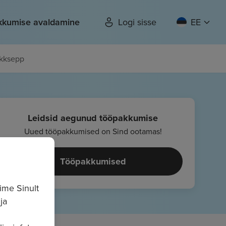
kkumise avaldamine
Logi sisse
EE
ukksepp
Leidsid aegunud tööpakkumise
Uued tööpakkumised on Sind ootamas!
Tööpakkumised
ime Sinult
ja