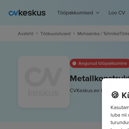
Tööpakkumised
Loo CV
Avaleht
Töökuulutused
Mehaanika / Tehnika
|
Töös
Aegunud tööpakkumine
Metallkonstruk
CVKeskus.ee klient
🍪 K
Kasutame
luba nii
turundu