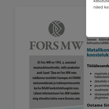
kasutusk
näed ka