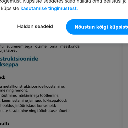
ogemust. Küpsiste seadetes saad hallata oma eelistusi ja l
 küpsiste
kasutamise tingimustest.
Haldan seadeid
Nõustun kõigi küpsis