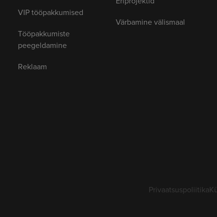
Eriprojektid
VIP tööpakkumised
Värbamine välismaal
Tööpakkumiste
peegeldamine
Reklaam
Privaatsuspoliitika
Kü