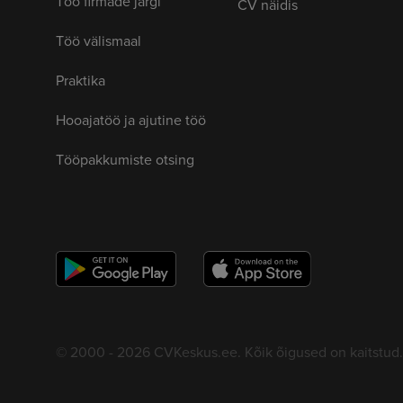
Töö firmade järgi
CV näidis
Töö välismaal
Praktika
Hooajatöö ja ajutine töö
Tööpakkumiste otsing
© 2000 - 2026 CVKeskus.ee. Kõik õigused on kaitstud.