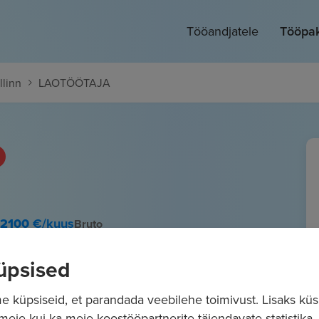
Tööandjatele
Tööpa
llinn
LAOTÖÖTAJA
 2100
€/kuus
Bruto
üpsised
 küpsiseid, et parandada veebilehe toimivust. Lisaks küs
 meie kui ka meie koostööpartnerite täiendavate statistika- 