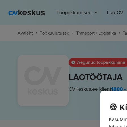
Tööpakkumised
Loo CV
Avaleht
Töökuulutused
Transport / Logistika
Ta
Aegunud tööpakkumine
LAOTÖÖTAJA
CVKeskus.ee klient
1800 -
🍪 K
Kasutame
luba nii