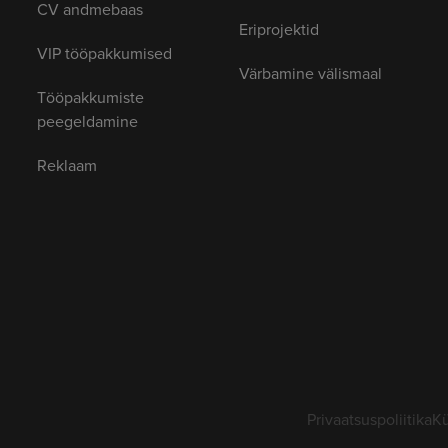
CV andmebaas
Eriprojektid
VIP tööpakkumised
Värbamine välismaal
Tööpakkumiste
peegeldamine
Reklaam
Privaatsuspoliitika
Kü