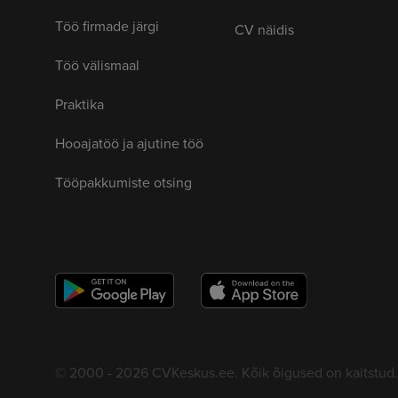
Töö firmade järgi
CV näidis
Töö välismaal
Praktika
Hooajatöö ja ajutine töö
Tööpakkumiste otsing
© 2000 - 2026 CVKeskus.ee. Kõik õigused on kaitstud.