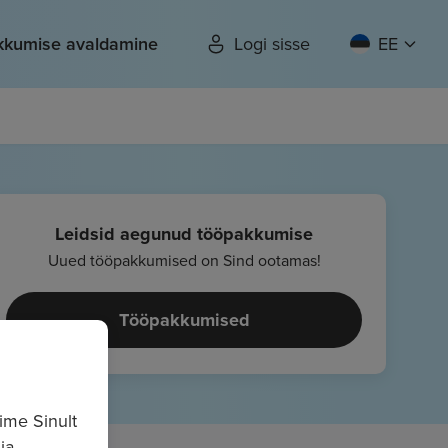
kkumise avaldamine
Logi sisse
EE
Leidsid aegunud tööpakkumise
Uued tööpakkumised on Sind ootamas!
Tööpakkumised
ime Sinult
ja