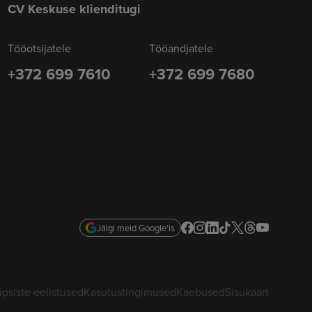
CV Keskuse klienditugi
Tööotsijatele
Tööandjatele
+372 699 7610
+372 699 7680
Jälgi meid Google'is
psiste eelistused
Kasutustingimused
Kaebused
Sisukaart