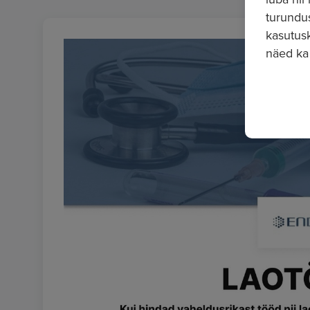
turundu
kasutusk
näed ka