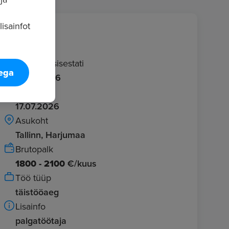
isainfot
Info
Kuulutus sisestati
tega
17.06.2026
Aegub
17.07.2026
Asukoht
Tallinn, Harjumaa
Brutopalk
1800 - 2100
€/kuus
Töö tüüp
täistööaeg
Lisainfo
palgatöötaja