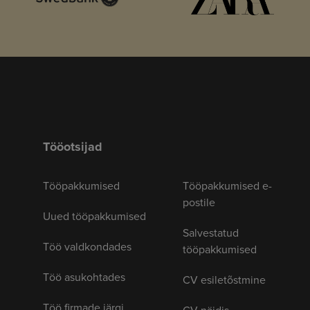
Tööotsijad
Tööpakkumised
Tööpakkumised e-
postile
Uued tööpakkumised
Salvestatud
Töö valdkondades
tööpakkumised
Töö asukohtades
CV esiletõstmine
Töö firmade järgi
CV näidis