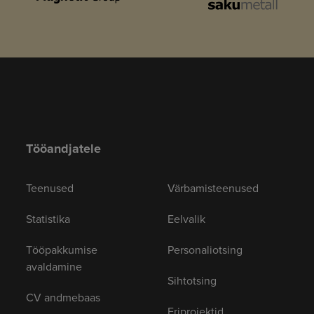
Tööandjatele
Teenused
Värbamisteenused
Statistika
Eelvalik
Tööpakkumise
Personaliotsing
avaldamine
Sihtotsing
CV andmebaas
Eriprojektid