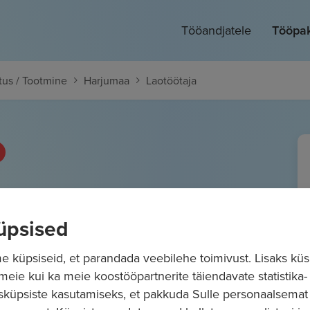
Tööandjatele
Tööpa
tus / Tootmine
Harjumaa
Laotöötaja
 1300
€/kuus
Bruto
üpsised
 küpsiseid, et parandada veebilehe toimivust. Lisaks küs
 meie kui ka meie koostööpartnerite täiendavate statistika- 
sküpsiste kasutamiseks, et pakkuda Sulle personaalsemat