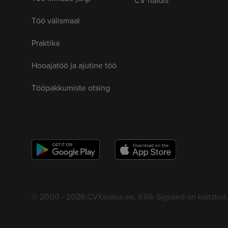
Töö välismaal
Praktika
Hooajatöö ja ajutine töö
Tööpakkumiste otsing
© 2000 - 2026 CVKeskus.ee. Kõik õigused on kaitstud.