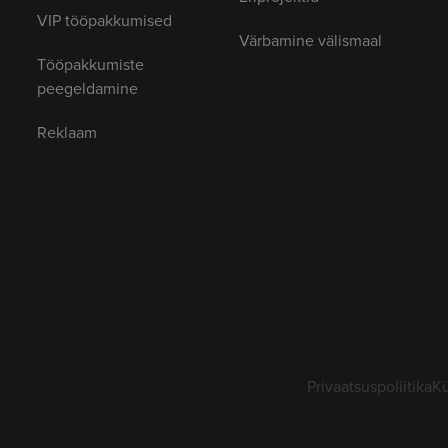
VIP tööpakkumised
Värbamine välismaal
Tööpakkumiste
peegeldamine
Reklaam
Privaatsuspoliitika
Kü