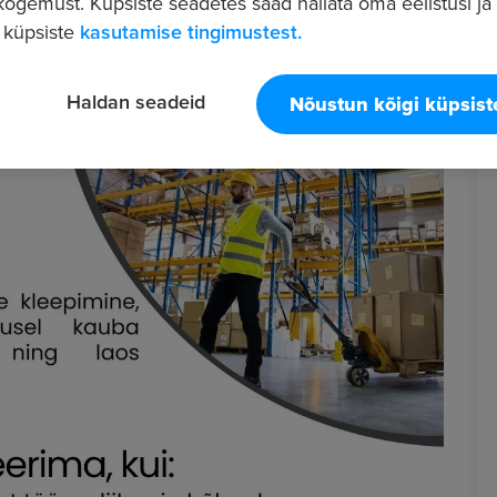
ogemust. Küpsiste seadetes saad hallata oma eelistusi ja l
 küpsiste
kasutamise tingimustest.
Haldan seadeid
Nõustun kõigi küpsis