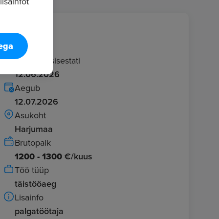
isainfot
Info
tega
Kuulutus sisestati
12.06.2026
Aegub
12.07.2026
Asukoht
Harjumaa
Brutopalk
1200 - 1300
€/kuus
Töö tüüp
täistööaeg
Lisainfo
palgatöötaja