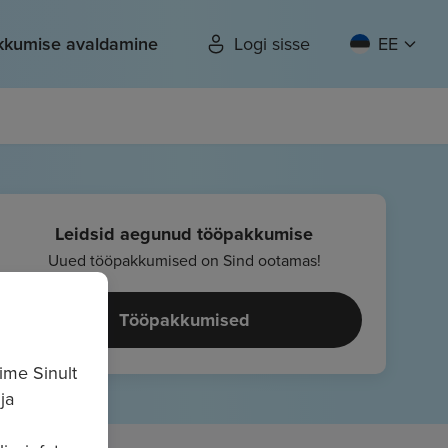
kkumise avaldamine
Logi sisse
EE
Leidsid aegunud tööpakkumise
Uued tööpakkumised on Sind ootamas!
Tööpakkumised
ime Sinult
ja