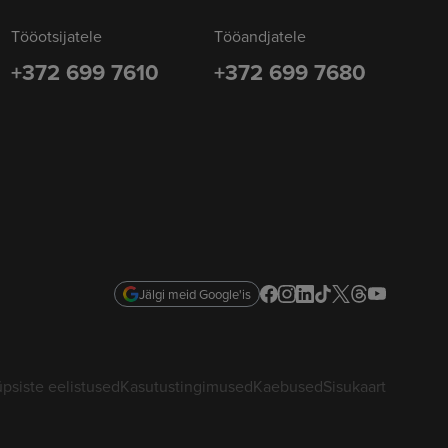
Tööotsijatele
Tööandjatele
+372 699 7610
+372 699 7680
Jälgi meid Google'is
psiste eelistused
Kasutustingimused
Kaebused
Sisukaart