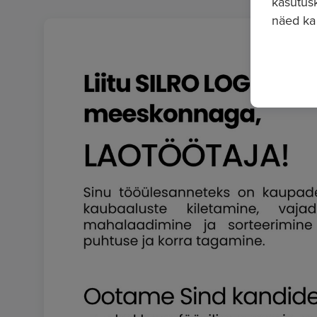
kasutusk
näed ka