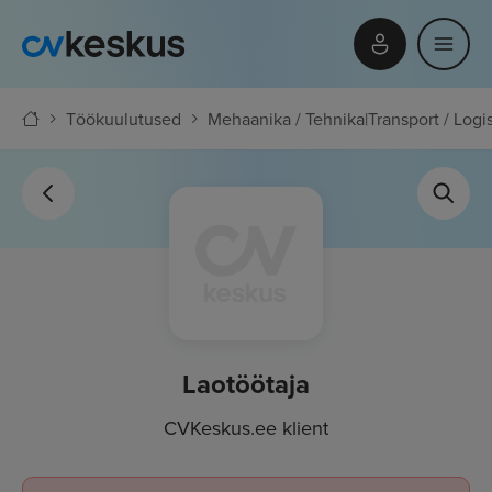
Töökuulutused
Mehaanika / Tehnika
|
Transport / Logi
Laotöötaja
CVKeskus.ee klient