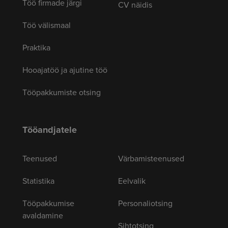
Töö firmade järgi
CV näidis
Töö välismaal
Praktika
Hooajatöö ja ajutine töö
Tööpakkumiste otsing
Tööandjatele
Teenused
Värbamisteenused
Statistika
Eelvalik
Tööpakkumise
Personaliotsing
avaldamine
Sihtotsing