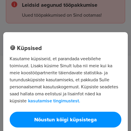
Leidsid aegunud tööpakkumise
Uued tööpakkumised on Sind ootamas!
Tööpakkumised
🍪 Küpsised
Kasutame küpsiseid, et parandada veebilehe
toimivust. Lisaks küsime Sinult luba nii meie kui ka
Töö kirjeldus
meie koostööpartnerite täiendavate statistika- ja
turundusküpsiste kasutamiseks, et pakkuda Sulle
* Kauba vastuvõtmine ja väljastamine
personaalsemat kasutuskogemust. Küpsiste seadetes
saad hallata oma eelistusi ja lisainfot näed ka
* Majandustarkvara kasutamine
küpsiste
kasutamise tingimustest.
* Lao korrashoiu tagamine
Nõustun kõigi küpsistega
* Tõstukijuhtmine