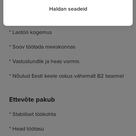
Ootused kandidaadile
Haldan seadeid
* Tõstukijuhi load
* Laotöö kogemus
* Soov töötada meeskonnas
* Vastustundlik ja heas vormis
* Nõutud Eesti keele oskus vähemalt B2 tasemel
Ettevõte pakub
* Stabiilset töökohta
* Head töötasu