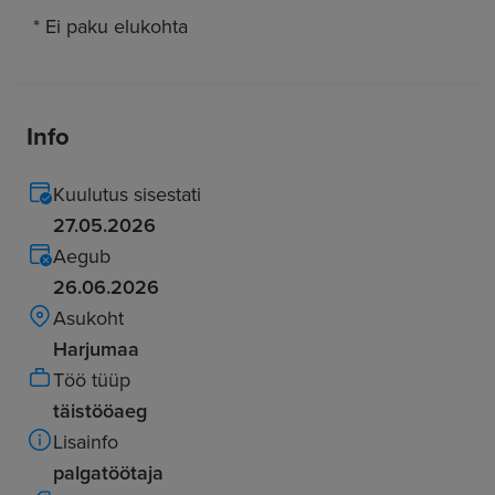
* Ei paku elukohta
Info
Kuulutus sisestati
27.05.2026
Aegub
26.06.2026
Asukoht
Harjumaa
Töö tüüp
täistööaeg
Lisainfo
palgatöötaja