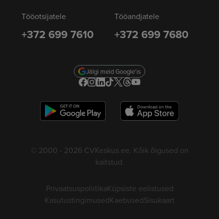
Tööotsijatele
Tööandjatele
+372 699 7610
+372 699 7680
Jälgi meid Google'is
© 2000 - 2026 CVKeskus.ee. Kõik õigused on
kaitstud.
Privaatsuspoliitika
Küpsiste eelistused
Kasutustingimused
Kaebused
Sisukaart