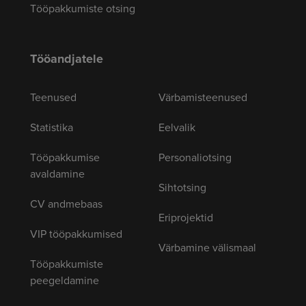
Tööpakkumiste otsing
Tööandjatele
Teenused
Värbamisteenused
Statistika
Eelvalik
Tööpakkumise
Personaliotsing
avaldamine
Sihtotsing
CV andmebaas
Eriprojektid
VIP tööpakkumised
Värbamine välismaal
Tööpakkumiste
peegeldamine