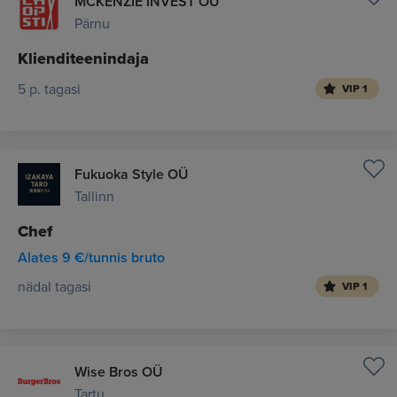
MCKENZIE INVEST OU
Pärnu
Klienditeenindaja
5 p. tagasi
VIP 1
Fukuoka Style OÜ
Tallinn
Chef
Alates 9 €/tunnis bruto
nädal tagasi
VIP 1
Wise Bros OÜ
Tartu