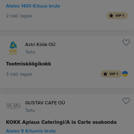
Alates 1400 €/kuus bruto
2 näd. tagasi
VIP 1
Astri Köök OÜ
Tartu
Tootmisköögikokk
3 näd. tagasi
VIP 1
GUSTAV CAFE OÜ
Tartu
KOKK Aplaus Cateringi/A la Carte osakonda
Alates 9 €/tunnis bruto