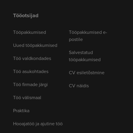
Tööotsijad
Tööpakkumised
Tööpakkumised e-
postile
Uued tööpakkumised
Salvestatud
Töö valdkondades
tööpakkumised
Töö asukohtades
CV esiletõstmine
Töö firmade järgi
CV näidis
Töö välismaal
Praktika
Hooajatöö ja ajutine töö