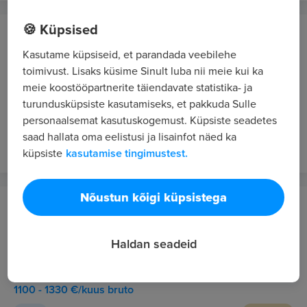
🍪 Küpsised
Weekend Eesti OÜ
Tallinn
Kasutame küpsiseid, et parandada veebilehe
toimivust. Lisaks küsime Sinult luba nii meie kui ka
PAINDLIKUD TÖÖAJAD & HUVITAV TÖÖ -
meie koostööpartnerite täiendavate statistika- ja
MÜÜGIKONSULTANT Põhja-Tallinna Weekendis
turundusküpsiste kasutamiseks, et pakkuda Sulle
1100 - 1330 €/kuus bruto
personaalsemat kasutuskogemust. Küpsiste seadetes
saad hallata oma eelistusi ja lisainfot näed ka
2 p. tagasi
UUS
VIP 5
küpsiste
kasutamise tingimustest.
Nõustun kõigi küpsistega
Weekend Eesti OÜ
Tallinn
Haldan seadeid
HEA TÖÖAEG E-P 10.00-19.00 & TÖÖTASU -
MÜÜGIKONSULTANT Lasnamäe Weekendis
1100 - 1330 €/kuus bruto