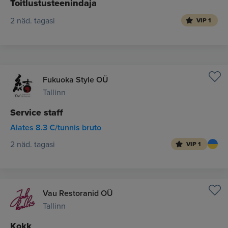
Toitlustusteenindaja
2 näd. tagasi
VIP 1
Fukuoka Style OÜ
Tallinn
Service staff
Alates 8.3 €/tunnis bruto
2 näd. tagasi
VIP 1
Vau Restoranid OÜ
Tallinn
Kokk