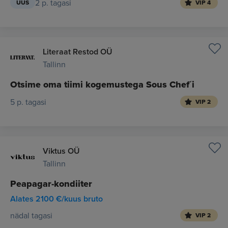
2 p. tagasi
UUS
VIP 4
Literaat Restod OÜ
Tallinn
Otsime oma tiimi kogemustega Sous Chef´i
5 p. tagasi
VIP 2
Viktus OÜ
Tallinn
Peapagar-kondiiter
Alates 2100 €/kuus bruto
nädal tagasi
VIP 2