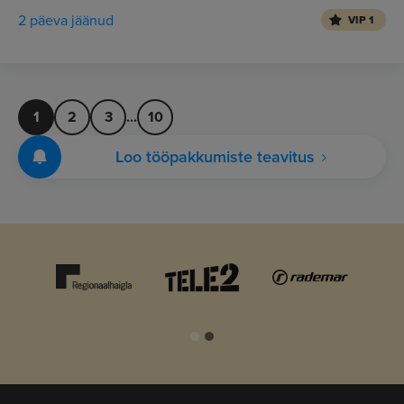
2 päeva jäänud
VIP 1
1
2
3
...
10
Loo tööpakkumiste teavitus