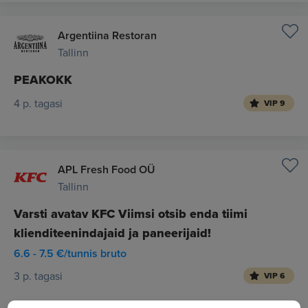
Argentiina Restoran
Tallinn
PEAKOKK
4 p. tagasi
VIP 9
APL Fresh Food OÜ
Tallinn
Varsti avatav KFC Viimsi otsib enda tiimi
klienditeenindajaid ja paneerijaid!
6.6 - 7.5 €/tunnis bruto
3 p. tagasi
VIP 6