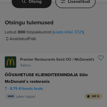
Otsing
Lisavalikud
Otsingu tulemused
Leitud
300
tööpakkumist (
vaata kõiki 3721
)
Avaldatud
Palk
Premier Restaurants Eesti OÜ / McDonald's
Tallinn
ÖÖVAHETUSE KLIENDITEENINDAJA Sõle
McDonald´s restoranis
7 - 8.75 €/tunnis bruto
päev tagasi
UUS
VIP 9